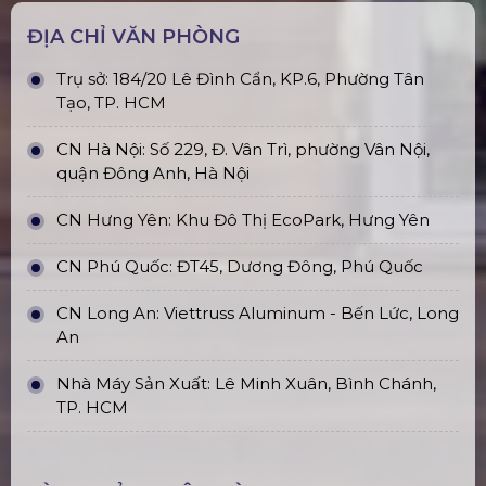
ĐỊA CHỈ VĂN PHÒNG
Trụ sở: 184/20 Lê Đình Cẩn, KP.6, Phường Tân
Tạo, TP. HCM
CN Hà Nội: Số 229, Đ. Vân Trì, phường Vân Nội,
quận Đông Anh, Hà Nội
CN Hưng Yên: Khu Đô Thị EcoPark, Hưng Yên
CN Phú Quốc: ĐT45, Dương Đông, Phú Quốc
CN Long An: Viettruss Aluminum - Bến Lức, Long
An
Nhà Máy Sản Xuất: Lê Minh Xuân, Bình Chánh,
TP. HCM