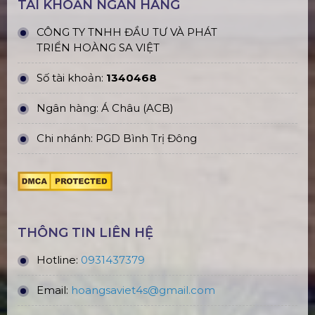
TÀI KHOẢN NGÂN HÀNG
CÔNG TY TNHH ĐẦU TƯ VÀ PHÁT
TRIỂN HOÀNG SA VIỆT
Số tài khoản:
1340468
Ngân hàng: Á Châu (ACB)
Chi nhánh: PGD Bình Trị Đông
THÔNG TIN LIÊN HỆ
Hotline:
0931437379
Email:
hoangsaviet4s@gmail.com