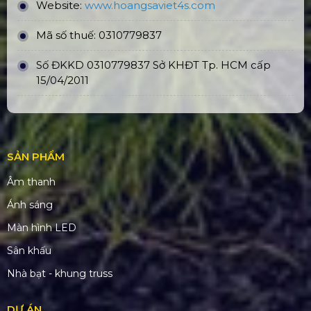
Website:
www.hoangsaviet4
s.com
Mã số thuế: 0310779837
Số ĐKKD 0310779837 Sở KHĐT Tp. HCM cấp
15/04/2011
SẢN PHẨM
Âm thanh
Ánh sáng
Màn hình LED
Sân khấu
Nhà bạt - khung truss
DỰ ÁN