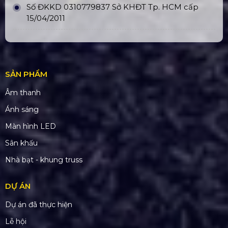
Số ĐKKD 0310779837 Sở KHĐT Tp. HCM cấp
15/04/2011
SẢN PHẨM
Âm thanh
Ánh sáng
Màn hình LED
Sân khấu
Nhà bạt - khung truss
DỰ ÁN
Dự án đã thực hiện
Lễ hội