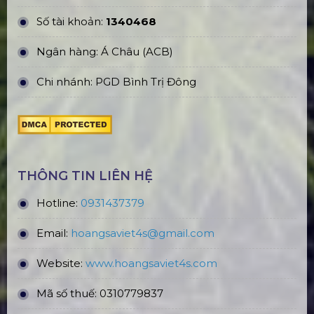
Số tài khoản:
1340468
Ngân hàng: Á Châu (ACB)
Chi nhánh: PGD Bình Trị Đông
THÔNG TIN LIÊN HỆ
Hotline:
0931437379
Email:
hoangsaviet4s@gmail.com
Website:
www.hoangsaviet4
s.com
Mã số thuế: 0310779837