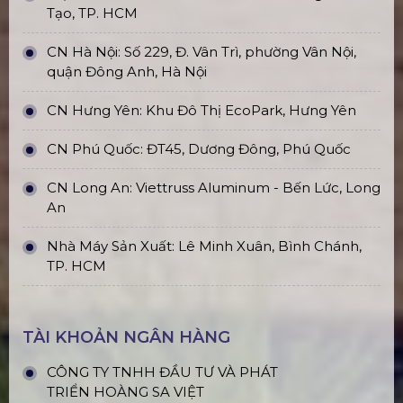
Tạo, TP. HCM
CN Hà Nội: Số 229, Đ. Vân Trì, phường Vân Nội,
quận Đông Anh, Hà Nội
CN Hưng Yên: Khu Đô Thị EcoPark, Hưng Yên
CN Phú Quốc: ĐT45, Dương Đông, Phú Quốc
CN Long An: Viettruss Aluminum - Bến Lức, Long
An
Nhà Máy Sản Xuất: Lê Minh Xuân, Bình Chánh,
TP. HCM
TÀI KHOẢN NGÂN HÀNG
CÔNG TY TNHH ĐẦU TƯ VÀ PHÁT
TRIỂN HOÀNG SA VIỆT