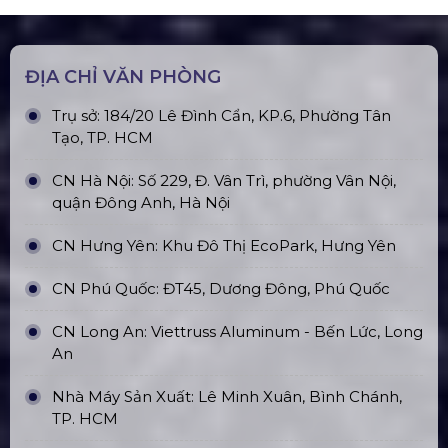
ĐỊA CHỈ VĂN PHÒNG
Trụ sở: 184/20 Lê Đình Cẩn, KP.6, Phường Tân
Tạo, TP. HCM
CN Hà Nội: Số 229, Đ. Vân Trì, phường Vân Nội,
quận Đông Anh, Hà Nội
CN Hưng Yên: Khu Đô Thị EcoPark, Hưng Yên
CN Phú Quốc: ĐT45, Dương Đông, Phú Quốc
CN Long An: Viettruss Aluminum - Bến Lức, Long
An
Nhà Máy Sản Xuất: Lê Minh Xuân, Bình Chánh,
TP. HCM