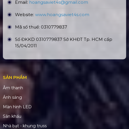
Email:
hoangsaviet4s@gmail.com
Website:
www.hoangsaviet4
s.com
Mã số thuế: 0310779837
Số ĐKKD 0310779837 Sở KHĐT Tp. HCM cấp
15/04/2011
SẢN PHẨM
Âm thanh
Ánh sáng
Màn hình LED
Sân khấu
Nhà bạt - khung truss