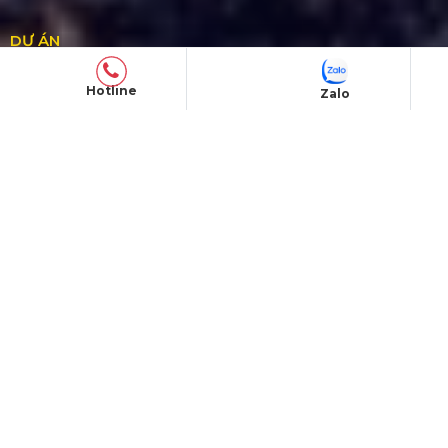
DỰ ÁN
Dự án đã thực hiện
Hotline
Zalo
Lễ hội
Concert
YEP, Gala dinner
Triển lãm, hội nghị, thể thao, activation
QUY CHẾ HOẠT ĐỘNG
Chính Sách & Điều khoản
Chính sách bảo mật
Chính sách vận chuyển
Hình thức thanh toán
Chính sách đổi trả