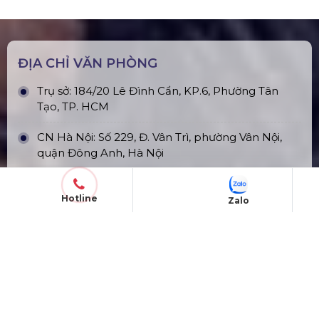
ĐỊA CHỈ VĂN PHÒNG
Trụ sở: 184/20 Lê Đình Cẩn, KP.6, Phường Tân
Tạo, TP. HCM
CN Hà Nội: Số 229, Đ. Vân Trì, phường Vân Nội,
quận Đông Anh, Hà Nội
CN Hưng Yên: Khu Đô Thị EcoPark, Hưng Yên
Hotline
Zalo
CN Phú Quốc: ĐT45, Dương Đông, Phú Quốc
CN Long An: Viettruss Aluminum - Bến Lức, Long
An
Nhà Máy Sản Xuất: Lê Minh Xuân, Bình Chánh,
TP. HCM