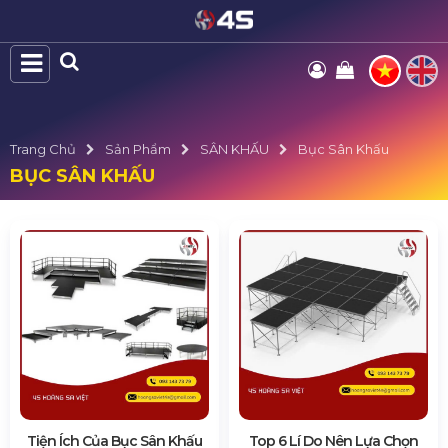
Trang Chủ
Sản Phẩm
SÂN KHẤU
Bục Sân Khấu
BỤC SÂN KHẤU
Tiện Ích Của Bục Sân Khấu
Top 6 Lí Do Nên Lựa Chọn