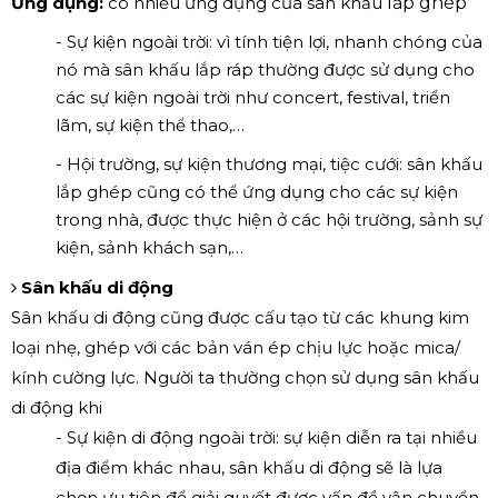
Ứng dụng:
có nhiều ứng dụng của sân khấu
lắp ghép
- Sự kiện ngoài trời: vì tính tiện lợi, nhanh chóng của
nó mà sân khấu lắp ráp thường được sử dụng cho
các sự kiện ngoài trời như concert, festival, triển
lãm, sự kiện thể thao,…
- Hội trường, sự kiện thương mại, tiệc cưới: sân khấu
lắp ghép cũng có thể ứng dụng cho các sự kiện
trong nhà, được thực hiện ở các hội trường, sảnh sự
kiện, sảnh khách sạn,…
Sân khấu di động
Sân khấu di động cũng được cấu tạo từ các khung kim
loại nhẹ, ghép với các bản ván ép chịu lực hoặc mica/
kính cường lực. Người ta thường chọn sử dụng sân khấu
di động khi
- Sự kiện di động ngoài trời: sự kiện diễn ra tại nhiều
địa điểm khác nhau, sân khấu di động sẽ là lựa
chọn ưu tiên để giải quyết được vấn đề vận chuyển