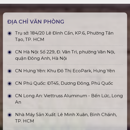
ĐỊA CHỈ VĂN PHÒNG
Trụ sở: 184/20 Lê Đình Cẩn, KP.6, Phường Tân
Tạo, TP. HCM
CN Hà Nội: Số 229, Đ. Vân Trì, phường Vân Nội,
quận Đông Anh, Hà Nội
CN Hưng Yên: Khu Đô Thị EcoPark, Hưng Yên
CN Phú Quốc: ĐT45, Dương Đông, Phú Quốc
CN Long An: Viettruss Aluminum - Bến Lức, Long
An
Nhà Máy Sản Xuất: Lê Minh Xuân, Bình Chánh,
TP. HCM