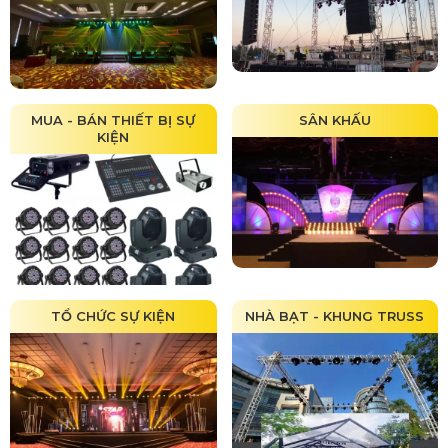
MUA - BÁN THIẾT BỊ SỰ
SÂN KHẤU
KIỆN
TỔ CHỨC SỰ KIỆN
NHÀ BẠT - KHUNG TRUSS