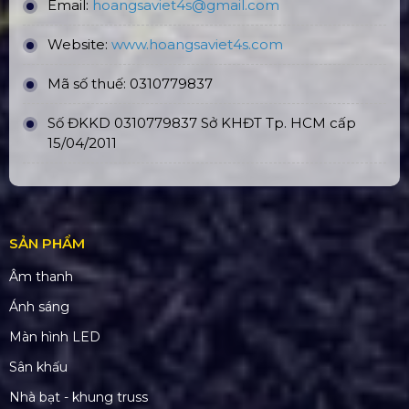
Email:
hoangsaviet4s@gmail.com
Website:
www.hoangsaviet4
s.com
Mã số thuế: 0310779837
Số ĐKKD 0310779837 Sở KHĐT Tp. HCM cấp
15/04/2011
SẢN PHẨM
Âm thanh
Ánh sáng
Màn hình LED
Sân khấu
Nhà bạt - khung truss