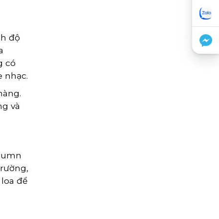
nh độ
a
g có
e nhạc.
hàng.
ng và
olumn
trường,
 loa để