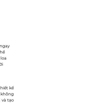
 ngay
thể
 loa
ời
hiết kế
o không
 và tạo