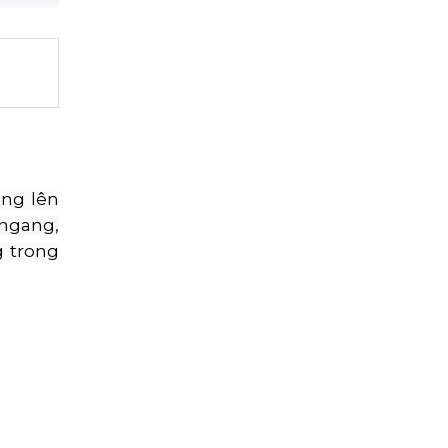
ồng lên
 ngang,
 trong