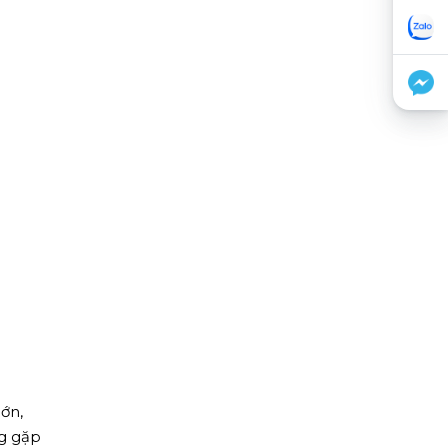
ớn,
ng gặp