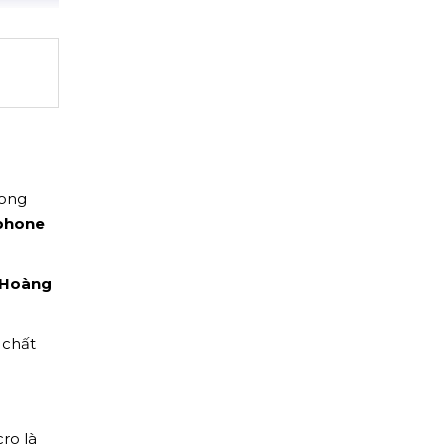
rong
phone
Hoàng
 chất
ro là