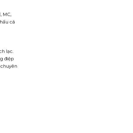
ĩ, MC,
khấu cá
h lạc.
ng điệp
n chuyên