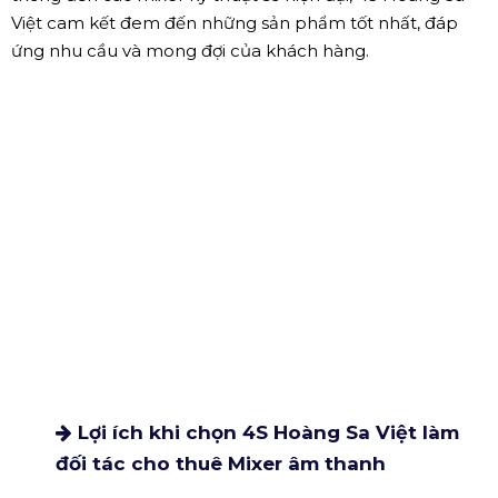
mà còn nâng cao trải nghiệm toàn diện của buổi biểu
diễn hoặc sự kiện. Trong bối cảnh đó, 4S Hoàng Sa Việt
nổi lên như một đơn vị cho thuê mixer âm thanh chất
lượng mà bất kỳ ai có nhu cầu đều nên xem xét.
4S Hoàng Sa Việt không chỉ đơn thuần là nơi cung cấp
thiết bị; họ còn là những người đồng hành đáng tin cậy
trong mỗi sự kiện của bạn. Với nhiều năm kinh nghiệm
trong lĩnh vực cho thuê thiết bị âm thanh, đơn vị này
không ngừng nâng cao chất lượng phục vụ và mở rộng
dải sản phẩm của mình. Từ các mixer analog truyền
thống đến các mixer kỹ thuật số hiện đại, 4S Hoàng Sa
Việt cam kết đem đến những sản phẩm tốt nhất, đáp
ứng nhu cầu và mong đợi của khách hàng.