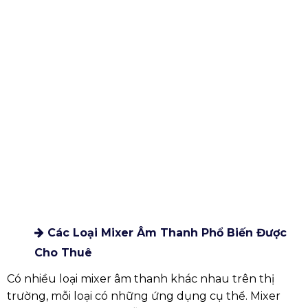
Một trong những lý do quan trọng nhất để thuê
mixer là bạn có thể tiếp cận các thiết bị hiện đại và
chất lượng cao mà bạn không thể tự mua được. Các
công ty cho thuê thường cung cấp những thiết bị
mới nhất, đảm bảo chất lượng âm thanh tốt nhất cho
sự kiện của bạn.