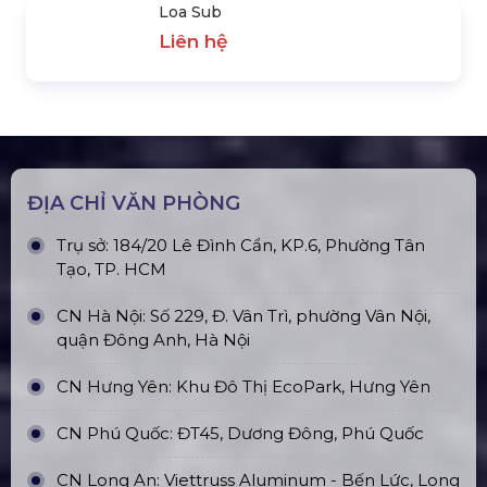
SẢN PHẨM NỖI BẬT
Micro Không Dây
Liên hệ
Loa Midlow
Liên hệ
Micro
Liên hệ