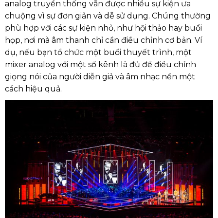
Các Loại Mixer Âm Thanh Phổ Biến Được
Cho Thuê
Có nhiều loại mixer âm thanh khác nhau trên thị
trường, mỗi loại có những ứng dụng cụ thể. Mixer
analog truyền thống vẫn được nhiều sự kiện ưa
chuộng vì sự đơn giản và dễ sử dụng. Chúng thường
phù hợp với các sự kiện nhỏ, như hội thảo hay buổi
họp, nơi mà âm thanh chỉ cần điều chỉnh cơ bản. Ví
dụ, nếu bạn tổ chức một buổi thuyết trình, một
mixer analog với một số kênh là đủ để điều chỉnh
giọng nói của người diễn giả và âm nhạc nền một