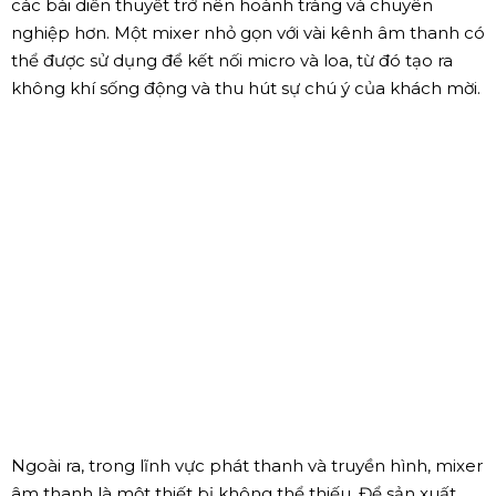
thanh khác nhau. Nếu bạn tổ chức một buổi hòa
nhạc lớn với nhiều nghệ sĩ và ban nhạc, một mixer kỹ
thuật số sẽ cung cấp âm thanh chất lượng cao hơn
và tính năng điều chỉnh linh hoạt hơn.
Ứng dụng của mixer âm thanh trong
cuộc sống
Mixer âm thanh không chỉ được sử dụng trong lĩnh vực
âm nhạc mà còn có nhiều ứng dụng trong cuộc sống
hàng ngày. Ví dụ, trong các buổi tiệc hay sự kiện, mixer
giúp đảm bảo chất lượng âm thanh từ nhạc nền hoặc
các bài diễn thuyết trở nên hoành tráng và chuyên
nghiệp hơn. Một mixer nhỏ gọn với vài kênh âm thanh có
thể được sử dụng để kết nối micro và loa, từ đó tạo ra
không khí sống động và thu hút sự chú ý của khách mời.