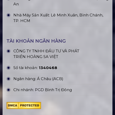
Loa Column
Liên hệ
Loa Sub
Liên hệ
ĐỊA CHỈ VĂN PHÒNG
Trụ sở: 184/20 Lê Đình Cẩn, KP.6, Phường Tân