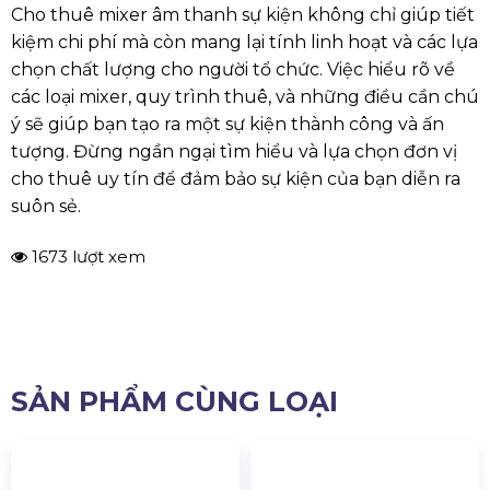
loại là rất quan trọng để đạt được hiệu quả âm thanh tốt
nhất.
Hơn nữa, các sản phẩm tại 4S Hoàng Sa Việt đều được
kiểm tra chất lượng nghiêm ngặt trước khi đưa đến tay
khách hàng. Điều này không chỉ giúp đảm bảo thiết bị
hoạt động ổn định mà còn tạo ra âm thanh chất lượng
cao nhất trong từng chi tiết. Bạn sẽ không phải lo lắng
về việc âm thanh bị gián đoạn hoặc gặp sự cố trong suốt
sự kiện của mình.
Kết Luận
Cho thuê mixer âm thanh sự kiện không chỉ giúp tiết
kiệm chi phí mà còn mang lại tính linh hoạt và các lựa
chọn chất lượng cho người tổ chức. Việc hiểu rõ về
các loại mixer, quy trình thuê, và những điều cần chú
ý sẽ giúp bạn tạo ra một sự kiện thành công và ấn
tượng. Đừng ngần ngại tìm hiểu và lựa chọn đơn vị
cho thuê uy tín để đảm bảo sự kiện của bạn diễn ra