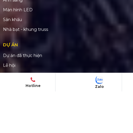
Số tài khoản:
1340468
Ngân hàng: Á Châu (ACB)
Chi nhánh: PGD Bình Trị Đông
THÔNG TIN LIÊN HỆ
Hotline:
0931437379
Hotline
Zalo
Email:
hoangsaviet4s@gmail.com
Website:
www.hoangsaviet4
s.com
Mã số thuế: 0310779837