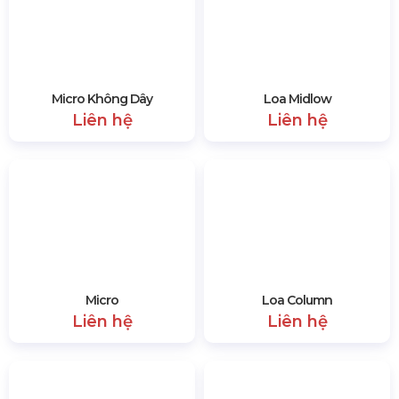
suôn sẻ.
1673 lượt xem
SẢN PHẨM CÙNG LOẠI