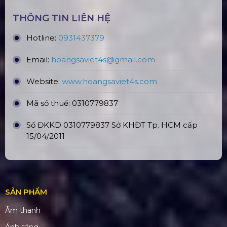
Tạo, TP. HCM
CN Hà Nội: Số 229, Đ. Vân Trì, phường Vân Nội,
quận Đông Anh, Hà Nội
CN Hưng Yên: Khu Đô Thị EcoPark, Hưng Yên
CN Phú Quốc: ĐT45, Dương Đông, Phú Quốc
CN Long An: Viettruss Aluminum - Bến Lức, Long
An
Nhà Máy Sản Xuất: Lê Minh Xuân, Bình Chánh,
TP. HCM
TÀI KHOẢN NGÂN HÀNG
CÔNG TY TNHH ĐẦU TƯ VÀ PHÁT
TRIỂN HOÀNG SA VIỆT