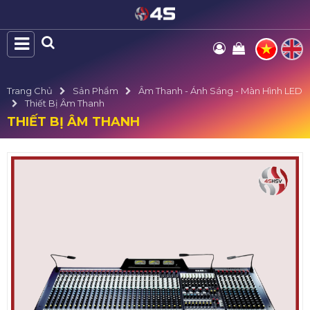
Trang Chủ
Sản Phẩm
Âm Thanh - Ánh Sáng - Màn Hình LED
Thiết Bị Âm Thanh
THIẾT BỊ ÂM THANH