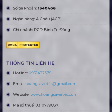
ĐỊA CHỈ VĂN PHÒNG
Trụ sở: 184/20 Lê Đình Cẩn, KP.6, Phường Tân
Tạo, TP. HCM
CN Hà Nội: Số 229, Đ. Vân Trì, phường Vân Nội,
quận Đông Anh, Hà Nội
CN Hưng Yên: Khu Đô Thị EcoPark, Hưng Yên
CN Phú Quốc: ĐT45, Dương Đông, Phú Quốc
CN Long An: Viettruss Aluminum - Bến Lức, Long
An
Nhà Máy Sản Xuất: Lê Minh Xuân, Bình Chánh,
TP. HCM
TÀI KHOẢN NGÂN HÀNG