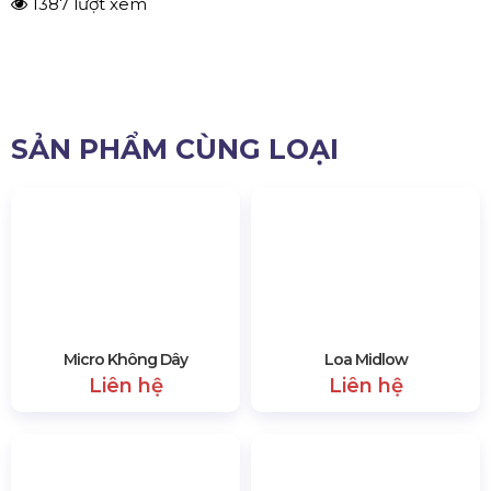
chọn lựa và cách đặt loa trong không gian sống sẽ giúp bạn
tối ưu hóa trải nghiệm nghe nhạc, xem phim hay chơi game.
Khi bạn đã làm quen và tìm được một loa SUB phù hợp,
bạn sẽ thấy rằng nó là đáng giá.
1387 lượt xem
SẢN PHẨM CÙNG LOẠI