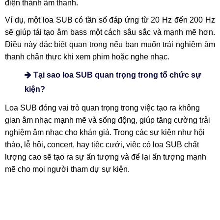
như tần số đáp ứng, độ nhạy, công suất và kích thước của
loa. Tần số đáp ứng cho biết khả năng loa tái tạo dải tần số
âm thanh. Loa SUB tốt nên có tần số đáp ứng từ 20 Hz đến
200 Hz. Độ nhạy của loa cũng là một yếu tố quan trọng, cho
biết mức độ hiệu quả của loa trong việc chuyển đổi tín hiệu
điện thành âm thanh.
Ví dụ, một loa SUB có tần số đáp ứng từ 20 Hz đến 200 Hz
sẽ giúp tái tạo âm bass một cách sâu sắc và mạnh mẽ hơn.
Điều này đặc biệt quan trọng nếu bạn muốn trải nghiệm âm
thanh chân thực khi xem phim hoặc nghe nhạc.
Tại sao loa SUB quan trọng trong tổ chức sự
kiện?
Loa SUB đóng vai trò quan trọng trong việc tạo ra không
gian âm nhạc mạnh mẽ và sống động, giúp tăng cường trải
nghiệm âm nhạc cho khán giả. Trong các sự kiện như hội
thảo, lễ hội, concert, hay tiệc cưới, việc có loa SUB chất