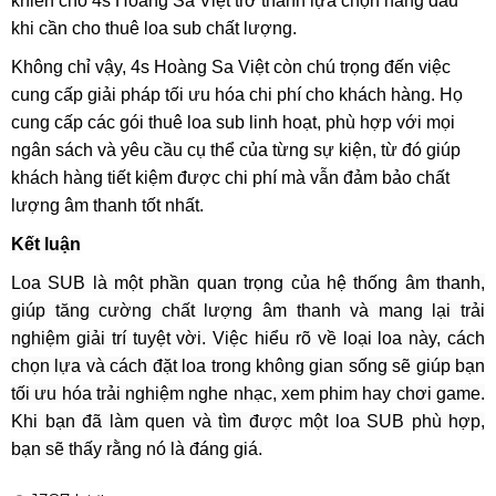
Lý do lựa chọn 4s Hoàng Sa Việt
4s Hoàng Sa Việt là đơn vị được đánh giá cao trong lĩnh
vực cung cấp dịch vụ âm thanh và sự kiện. Đội ngũ nhân
viên giàu kinh nghiệm và chuyên nghiệp, cùng với sự cam
kết về chất lượng, giá trị và sự hài lòng của khách hàng,
khiến cho 4s Hoàng Sa Việt trở thành lựa chọn hàng đầu
khi cần cho thuê loa sub chất lượng.
Không chỉ vậy, 4s Hoàng Sa Việt còn chú trọng đến việc
cung cấp giải pháp tối ưu hóa chi phí cho khách hàng. Họ
cung cấp các gói thuê loa sub linh hoạt, phù hợp với mọi
ngân sách và yêu cầu cụ thể của từng sự kiện, từ đó giúp
khách hàng tiết kiệm được chi phí mà vẫn đảm bảo chất
lượng âm thanh tốt nhất.
Kết luận
Loa SUB là một phần quan trọng của hệ thống âm thanh,
giúp tăng cường chất lượng âm thanh và mang lại trải
nghiệm giải trí tuyệt vời. Việc hiểu rõ về loại loa này, cách