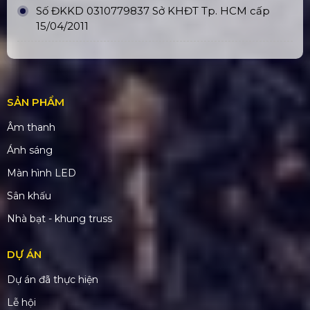
CÔNG TY TNHH ĐẦU TƯ VÀ PHÁT
TRIỂN HOÀNG SA VIỆT
Số tài khoản:
1340468
Ngân hàng: Á Châu (ACB)
Chi nhánh: PGD Bình Trị Đông
THÔNG TIN LIÊN HỆ
Hotline:
0931437379
Email:
hoangsaviet4s@gmail.com
Website:
www.hoangsaviet4
s.com