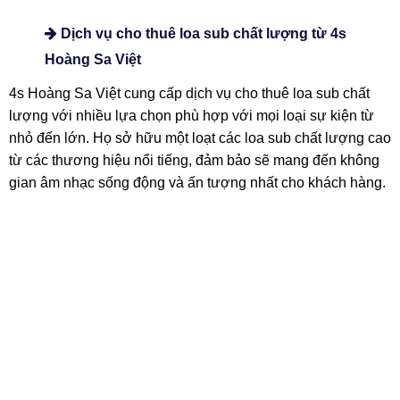
lan tỏa ra mọi nơi, tạo ra một không gian âm nhạc sống
động và cuốn hút cho khán giả. Đối với các sự kiện quan
trọng khác như tiệc cưới hoành tráng, việc sử dụng loa SUB
để tăng cường âm nhạc trong buổi tiệc tối sẽ tạo ra một
không gian lãng mạn và ấm áp hơn cho cặp đôi và khách
mời.
Dịch vụ cho thuê loa sub chất lượng từ 4s
Hoàng Sa Việt
4s Hoàng Sa Việt cung cấp dịch vụ cho thuê loa sub chất
lượng với nhiều lựa chọn phù hợp với mọi loại sự kiện từ
nhỏ đến lớn. Họ sở hữu một loạt các loa sub chất lượng cao
từ các thương hiệu nổi tiếng, đảm bảo sẽ mang đến không
gian âm nhạc sống động và ấn tượng nhất cho khách hàng.