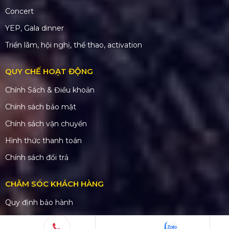
Mã số thuế: 0310779837
Số ĐKKD 0310779837 Sở KHĐT Tp. HCM cấp
15/04/2011
SẢN PHẨM
Âm thanh
Ánh sáng
Màn hình LED
Sân khấu
Nhà bạt - khung truss
DỰ ÁN