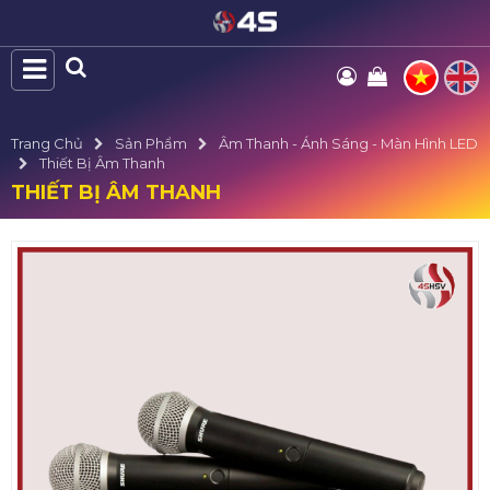
Trang Chủ
Sản Phẩm
Âm Thanh - Ánh Sáng - Màn Hình LED
Thiết Bị Âm Thanh
THIẾT BỊ ÂM THANH