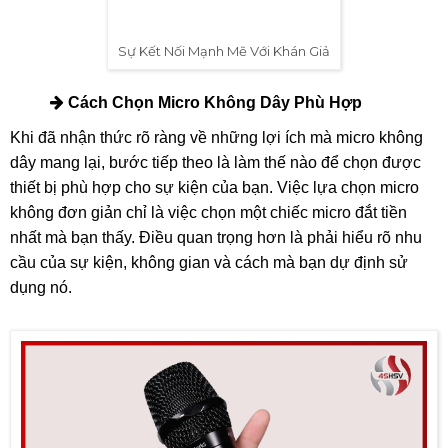
từng người trong số họ, chứ không phải chỉ là một giọng nói
từ phía xa. Sự kết nối này đóng một vai trò quan trọng trong
việc tạo ra bầu không khí thân thiện, gần gũi và ấm cúng,
khiến mọi người dễ dàng cảm thụ thông điệp mà bạn muốn
truyền tải.