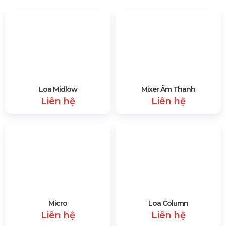
Quan Tâm Đến Hậu Cần và Môi Trường
Khi tổ chức bất kỳ sự kiện nào, một yếu tố rất quan trọng mà
bạn không nên bỏ qua chính là yếu tố hậu cần. Từ việc bảo
đảm không gian tổ chức, điều kiện âm thanh, đến ánh sáng
và các trang thiết bị khác, mọi thứ đều cần phải được chuẩn
bị chu đáo.
Thể Hiện Đam Mê và Năng Lượng Tích Cực
Cuối cùng, một trong những yếu tố quyết định tạo nên sự
thành công cho sự kiện không gì khác ngoài đam mê và
năng lượng tích cực mà bạn mang đến. Sự hào hứng và sự
tự tin từ chính bạn sẽ truyền cảm hứng cho khán giả, khiến
họ cảm thấy được kết nối và muốn tham gia vào không khí
của buổi lễ.
1454 lượt xem