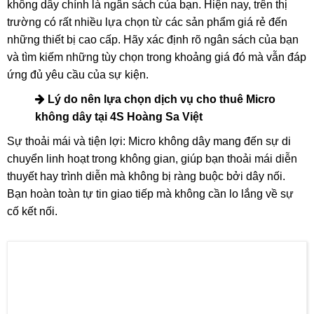
Đánh Giá Nhu Cầu Của Sự Kiện
Mỗi sự kiện đều có những đặc điểm và yêu cầu riêng. Khi
bạn xác định được mục đích của sự kiện, bạn sẽ dễ dàng
hơn trong việc tìm kiếm micro phù hợp. Ví dụ, nếu bạn đang
tổ chức một buổi hội thảo lớn với hàng trăm người tham dự,
một micro không dây có khả năng lọc tiếng ồn và tăng
cường âm thanh sẽ là lựa chọn lý tưởng. Ngược lại, nếu
bạn chỉ cần một chiếc micro cho một buổi tiệc nhỏ, một sản
phẩm đơn giản nhưng vẫn đảm bảo chất lượng âm thanh là
đủ.
Tính Năng Và Chất Lượng Âm Thanh
Khi chọn micro không dây, đừng quên kiểm tra các tính năng
và chất lượng âm thanh của thiết bị. Một chiếc micro không
chỉ đơn giản là thu âm, mà còn phải có khả năng tái hiện âm
thanh một cách tự nhiên và trung thực nhất. Bạn chắc chắn
không muốn tạo ra những trải nghiệm khó chịu hay gây hiểu