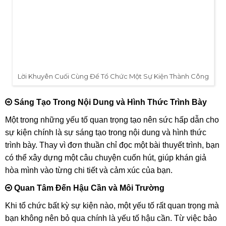
- Đội ngũ kỹ thuật viên chuyên nghiệp: Chúng tôi tự hào sở
hữu đội ngũ kỹ thuật viên giàu kinh nghiệm, am hiểu sâu
sắc về các loại micro không dây. Họ sẽ thực hiện lắp đặt và
cấu hình hệ thống micro để đảm bảo mọi thứ hoạt động ổn
định, không gặp phải sự cố về âm thanh trong suốt sự kiện
của bạn.
Lời Khuyên Cuối Cùng Để Tổ Chức Một Sự Kiện
Thành Công
Khi đã nắm vững tất cả những kiến thức và kinh
nghiệm về việc sử dụng micro không dây cũng như tổ
chức sự kiện, giờ đây, chúng ta hãy cùng chia sẻ một
vài lời khuyên cuối cùng để bạn có thể tổ chức một sự
kiện thật sự thành công và đáng nhớ.