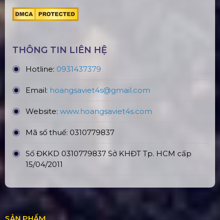
Loa Sub
Liên hệ
ĐỊA CHỈ VĂN PHÒNG
Trụ sở: 184/20 Lê Đình Cẩn, KP.6, Phường Tân
Tạo, TP. HCM
CN Hà Nội: Số 229, Đ. Vân Trì, phường Vân Nội,
quận Đông Anh, Hà Nội
CN Hưng Yên: Khu Đô Thị EcoPark, Hưng Yên