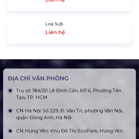
Loa Sub
Loa Monitor
Liên hệ
Liên hệ
LIÊN HỆ
0931437379
SẢN PHẨM NỖI BẬT
Loa Midlow
Liên hệ