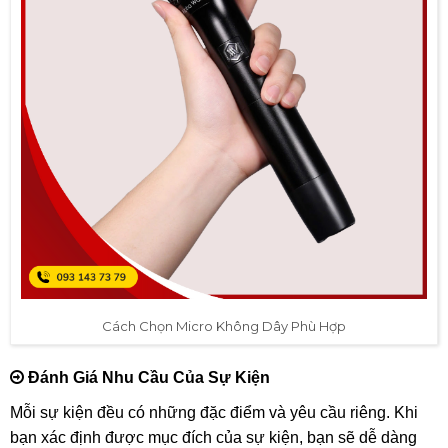
Sự Kết Nối Mạnh Mẽ Với Khán Giả
Cách Chọn Micro Không Dây Phù Hợp
Khi đã nhận thức rõ ràng về những lợi ích mà micro không
dây mang lại, bước tiếp theo là làm thế nào để chọn được
thiết bị phù hợp cho sự kiện của bạn. Việc lựa chọn micro
không đơn giản chỉ là việc chọn một chiếc micro đắt tiền
nhất mà bạn thấy. Điều quan trọng hơn là phải hiểu rõ nhu
cầu của sự kiện, không gian và cách mà bạn dự định sử
dụng nó.