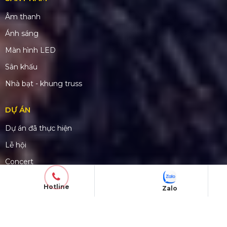
CN Phú Quốc: ĐT45, Dương Đông, Phú Quốc
CN Long An: Viettruss Aluminum - Bến Lức, Long
An
Nhà Máy Sản Xuất: Lê Minh Xuân, Bình Chánh,
TP. HCM
TÀI KHOẢN NGÂN HÀNG
CÔNG TY TNHH ĐẦU TƯ VÀ PHÁT
TRIỂN HOÀNG SA VIỆT
Số tài khoản:
1340468
Hotline
Zalo
Ngân hàng: Á Châu (ACB)
Chi nhánh: PGD Bình Trị Đông