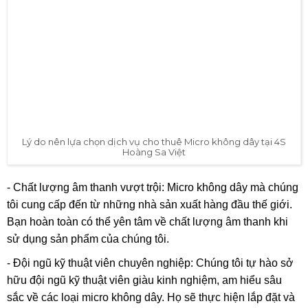
lầm cho khán giả chỉ vì chất lượng âm thanh kém.
Ngân Sách và Dịch Vụ Hỗ Trợ
Cuối cùng, một yếu tố không thể thiếu trong việc chọn micro
không dây chính là ngân sách của bạn. Hiện nay, trên thị
trường có rất nhiều lựa chọn từ các sản phẩm giá rẻ đến
những thiết bị cao cấp. Hãy xác định rõ ngân sách của bạn
và tìm kiếm những tùy chọn trong khoảng giá đó mà vẫn đáp
ứng đủ yêu cầu của sự kiện.
Lý do nên lựa chọn dịch vụ cho thuê Micro
không dây tại
4S Hoàng Sa Việt
Sự thoải mái và tiện lợi: Micro không dây mang đến sự di
chuyển linh hoạt trong không gian, giúp bạn thoải mái diễn
thuyết hay trình diễn mà không bị ràng buộc bởi dây nối.
Bạn hoàn toàn tự tin giao tiếp mà không cần lo lắng về sự
cố kết nối.