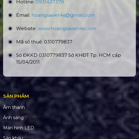
Hotline:
0931437379
Email:
hoangsaviet4s@gmail.com
Website:
www.hoangsaviet4
s.com
Mã số thuế: 0310779837
Số ĐKKD 0310779837 Sở KHĐT Tp. HCM cấp
15/04/2011
SẢN PHẨM
Âm thanh
Ánh sáng
Màn hình LED
Sân khấu