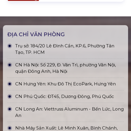
ĐỊA CHỈ VĂN PHÒNG
Trụ sở: 184/20 Lê Đình Cẩn, KP.6, Phường Tân
Tạo, TP. HCM
CN Hà Nội: Số 229, Đ. Vân Trì, phường Vân Nội,
quận Đông Anh, Hà Nội
CN Hưng Yên: Khu Đô Thị EcoPark, Hưng Yên
CN Phú Quốc: ĐT45, Dương Đông, Phú Quốc
CN Long An: Viettruss Aluminum - Bến Lức, Long
An
Nhà Máy Sản Xuất: Lê Minh Xuân, Bình Chánh,