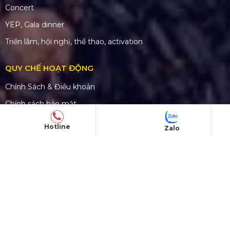
Concert
YEP, Gala dinner
Triển lãm, hội nghị, thể thao, activation
QUY CHẾ HOẠT ĐỘNG
Chính Sách & Điều khoản
Chính sách bảo mật
Chính sách vận chuyển
Hotline
Zalo
Hình thức thanh toán
Chính sách đổi trả
CHĂM SÓC KHÁCH HÀNG
Quy định bảo hành
Chính sách bán hàng