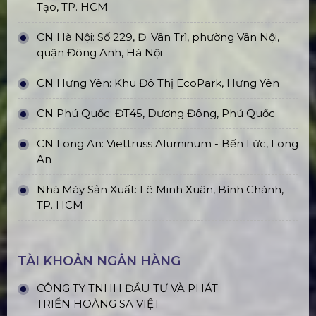
Tạo, TP. HCM
CN Hà Nội: Số 229, Đ. Vân Trì, phường Vân Nội,
quận Đông Anh, Hà Nội
CN Hưng Yên: Khu Đô Thị EcoPark, Hưng Yên
CN Phú Quốc: ĐT45, Dương Đông, Phú Quốc
CN Long An: Viettruss Aluminum - Bến Lức, Long
An
Nhà Máy Sản Xuất: Lê Minh Xuân, Bình Chánh,
TP. HCM
TÀI KHOẢN NGÂN HÀNG
CÔNG TY TNHH ĐẦU TƯ VÀ PHÁT
TRIỂN HOÀNG SA VIỆT