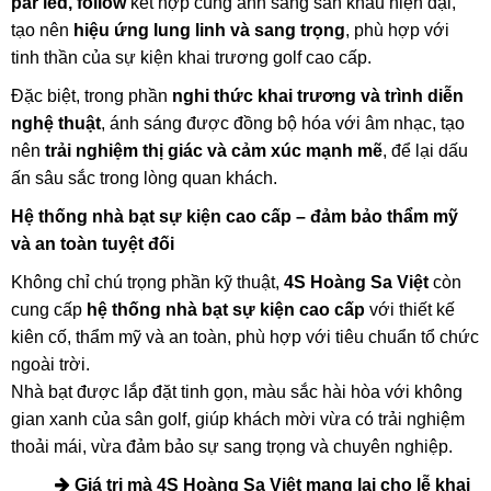
par led, follow
kết hợp cùng ánh sáng sân khấu hiện đại,
tạo nên
hiệu ứng lung linh và sang trọng
, phù hợp với
tinh thần của sự kiện khai trương golf cao cấp.
Đặc biệt, trong phần
nghi thức khai trương và trình diễn
nghệ thuật
, ánh sáng được đồng bộ hóa với âm nhạc, tạo
nên
trải nghiệm thị giác và cảm xúc mạnh mẽ
, để lại dấu
ấn sâu sắc trong lòng quan khách.
Hệ thống nhà bạt sự kiện cao cấp – đảm bảo thẩm mỹ
và an toàn tuyệt đối
Không chỉ chú trọng phần kỹ thuật,
4S Hoàng Sa Việt
còn
cung cấp
hệ thống nhà bạt sự kiện cao cấp
với thiết kế
kiên cố, thẩm mỹ và an toàn, phù hợp với tiêu chuẩn tổ chức
ngoài trời.
Nhà bạt được lắp đặt tinh gọn, màu sắc hài hòa với không
gian xanh của sân golf, giúp khách mời vừa có trải nghiệm
thoải mái, vừa đảm bảo sự sang trọng và chuyên nghiệp.
Giá trị mà 4S Hoàng Sa Việt mang lại cho lễ khai