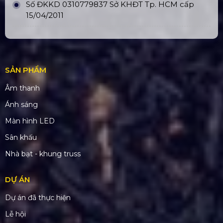
Số ĐKKD 0310779837 Sở KHĐT Tp. HCM cấp
15/04/2011
SẢN PHẨM
Âm thanh
Ánh sáng
Màn hình LED
Sân khấu
Nhà bạt - khung truss
DỰ ÁN
Dự án đã thực hiện
Lễ hội