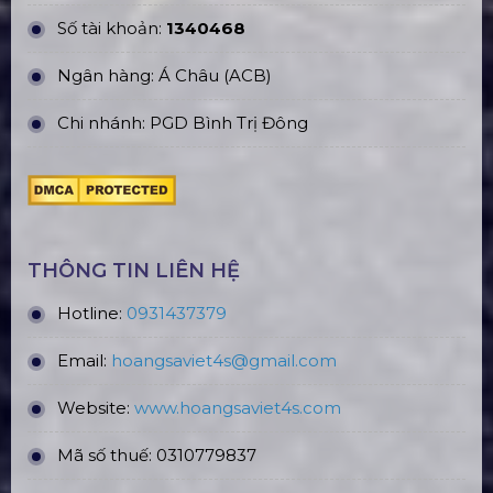
Số tài khoản:
1340468
Ngân hàng: Á Châu (ACB)
Chi nhánh: PGD Bình Trị Đông
THÔNG TIN LIÊN HỆ
Hotline:
0931437379
Email:
hoangsaviet4s@gmail.com
Website:
www.hoangsaviet4
s.com
Mã số thuế: 0310779837