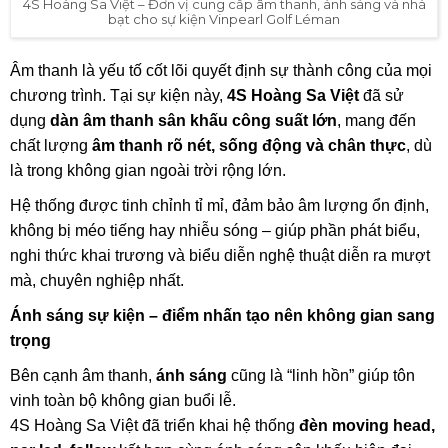
4S Hoàng Sa Việt – Đơn vị cung cấp âm thanh, ánh sáng và nhà
bạt cho sự kiện Vinpearl Golf Léman
Âm thanh là yếu tố cốt lõi quyết định sự thành công của mọi
chương trình. Tại sự kiện này,
4S Hoàng Sa Việt
đã sử
dụng
dàn âm thanh sân khấu công suất lớn
, mang đến
chất lượng
âm thanh rõ nét, sống động và chân thực
, dù
là trong không gian ngoài trời rộng lớn.
Hệ thống được tinh chỉnh tỉ mỉ, đảm bảo âm lượng ổn định,
không bị méo tiếng hay nhiễu sóng – giúp phần phát biểu,
nghi thức khai trương và biểu diễn nghệ thuật diễn ra mượt
mà, chuyên nghiệp nhất.
Ánh sáng sự kiện – điểm nhấn tạo nên không gian sang
trọng
Bên cạnh âm thanh,
ánh sáng
cũng là “linh hồn” giúp tôn
vinh toàn bộ không gian buổi lễ.
4S Hoàng Sa Việt đã triển khai hệ thống
đèn moving head,