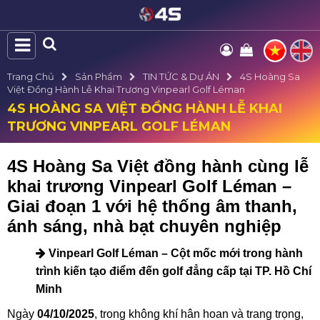
Trang Chủ
Sản Phẩm
TIN TỨC & Dự ÁN
4S Hoàng Sa
Việt Đồng Hành Lễ Khai Trương Vinpearl Golf Léman
4S HOÀNG SA VIỆT ĐỒNG HÀNH LỄ KHAI
TRƯƠNG VINPEARL GOLF LÉMAN
4S Hoàng Sa Việt đồng hành cùng lễ
khai trương Vinpearl Golf Léman –
Giai đoạn 1 với hệ thống âm thanh,
ánh sáng, nhà bạt chuyên nghiệp
Vinpearl Golf Léman – Cột mốc mới trong hành
trình kiến tạo điểm đến golf đẳng cấp tại TP. Hồ Chí
Minh
Ngày
04/10/2025
, trong không khí hân hoan và trang trọng,