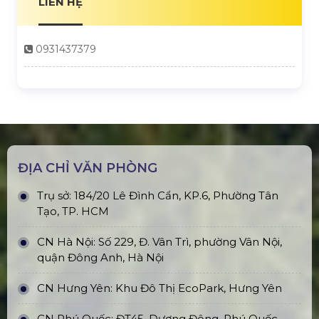
LIÊN HỆ
0931437379
ĐỊA CHỈ VĂN PHÒNG
Trụ sở: 184/20 Lê Đình Cẩn, KP.6, Phường Tân
Tạo, TP. HCM
CN Hà Nội: Số 229, Đ. Vân Trì, phường Vân Nội,
quận Đông Anh, Hà Nội
CN Hưng Yên: Khu Đô Thị EcoPark, Hưng Yên
CN Phú Quốc: ĐT45, Dương Đông, Phú Quốc