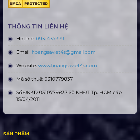
THÔNG TIN LIÊN HỆ
Hotline:
0931437379
Email:
hoangsaviet4s@gmail.com
Website:
www.hoangsaviet4
s.com
Mã số thuế: 0310779837
Số ĐKKD 0310779837 Sở KHĐT Tp. HCM cấp
15/04/2011
SẢN PHẨM