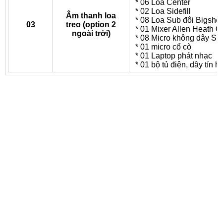
* 06 Loa Center
* 02 Loa Sidefill
Âm thanh loa
* 08 Loa Sub đôi Bigsh
03
treo (option 2
* 01 Mixer Allen Heath 
ngoài trời)
* 08 Micro không dây Sh
* 01 micro cổ cò
* 01 Laptop phát nhạc
* 01 bộ tủ điện, dây tín h