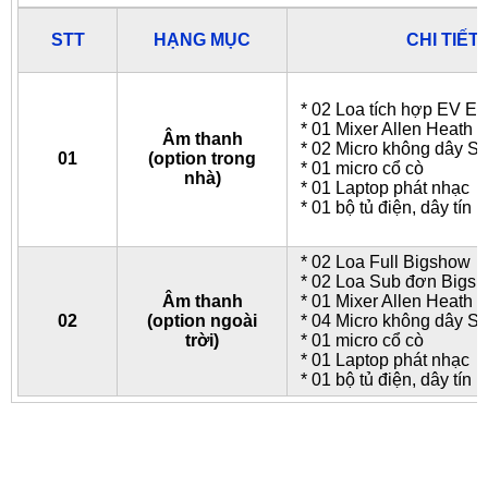
STT
HẠNG MỤC
CHI TIẾT 
* 02 Loa tích hợp EV E
* 01 Mixer Allen Heath 
Âm thanh
* 02 Micro không dây S
01
(option trong
* 01 micro cổ cò
nhà)
* 01 Laptop phát nhạc
* 01 bộ tủ điện, dây tín h
* 02 Loa Full Bigshow
* 02 Loa Sub đơn Bigs
Âm thanh
* 01 Mixer Allen Heath 
02
(option ngoài
* 04 Micro không dây S
trời)
* 01 micro cổ cò
* 01 Laptop phát nhạc
* 01 bộ tủ điện, dây tín h