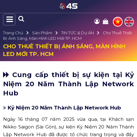
Trang Chủ
Sản Phẩm
TIN TỨC & Dự ÁN
Cho Thuê Thiết
Bị Ánh Sáng, Màn Hình LED Mới TP. HCM
CHO THUÊ THIẾT BỊ ÁNH SÁNG, MÀN HÌNH
LED MỚI TP. HCM
Cung cấp thiết bị sự kiện tại Kỷ
Niệm 20 Năm Thành Lập Network
Hub
Kỷ Niệm 20 Năm Thành Lập Network Hub
Ngày 16 tháng 07 năm 2025 vừa qua, tại Khách sạn
Nikko Saigon (Sài Gòn), sự kiện Kỷ Niệm 20 Năm Thành
Lập Network Hub đã được tổ chức trang trọng và đầy