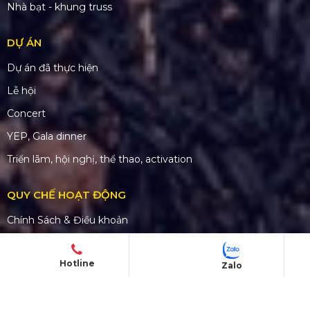
Nhà bạt - khung truss
DỰ ÁN
Dự án đã thực hiện
Lễ hội
Concert
YEP, Gala dinner
Triển lãm, hội nghị, thể thao, activation
QUY CHẾ HOẠT ĐỘNG
Chính Sách & Điều khoản
Chính sách bảo mật
Hotline
Chính sách vận chuyển
Zalo
Hình thức thanh toán