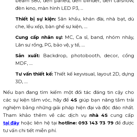
beam 580, đèn parled, đèn blinder, đèn carshow,
đèn kino, màn hình LED P3, ...
Thiết bị sự kiện:
Sân khấu, khán đài, nhà bạt, dù
che, lều xếp, bàn ghế sự kiện, ....
Cung cấp nhân sự:
MC, Ca sĩ, band, nhóm nhảy,
Lân sư rồng, PG, bảo vệ, y tế, ....
Sản xuất:
Backdrop, photobooth, decor, cổng
MDF, ....
Tư vấn thiết kế:
Thiết kế keyvisual, layout 2D, dựng
3D, ....
Nếu bạn đang tìm kiếm một đối tác đáng tin cậy cho
các sự kiện tầm vóc, hãy để
4S
giúp bạn nâng tầm trải
nghiệm bằng những giải pháp hiện đại và độc đáo nhất.
Tham khảo thêm về các dịch vụ
nhà 4S
cung cấp
tại đây
hoặc liên hệ tại
hotline: 093 143 73 79
để được
tư vấn chi tiết miễn phí.