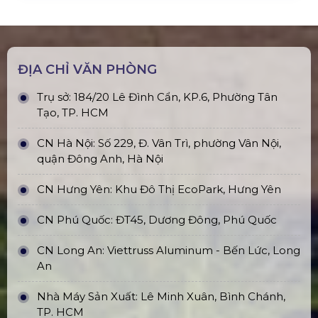
ĐỊA CHỈ VĂN PHÒNG
Trụ sở: 184/20 Lê Đình Cẩn, KP.6, Phường Tân
Tạo, TP. HCM
CN Hà Nội: Số 229, Đ. Vân Trì, phường Vân Nội,
quận Đông Anh, Hà Nội
CN Hưng Yên: Khu Đô Thị EcoPark, Hưng Yên
CN Phú Quốc: ĐT45, Dương Đông, Phú Quốc
CN Long An: Viettruss Aluminum - Bến Lức, Long
An
Nhà Máy Sản Xuất: Lê Minh Xuân, Bình Chánh,
TP. HCM