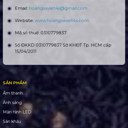
Email:
hoangsaviet4s@gmail.com
Website:
www.hoangsaviet4
s.com
Mã số thuế: 0310779837
Số ĐKKD 0310779837 Sở KHĐT Tp. HCM cấp
15/04/2011
SẢN PHẨM
Âm thanh
Ánh sáng
Màn hình LED
Sân khấu