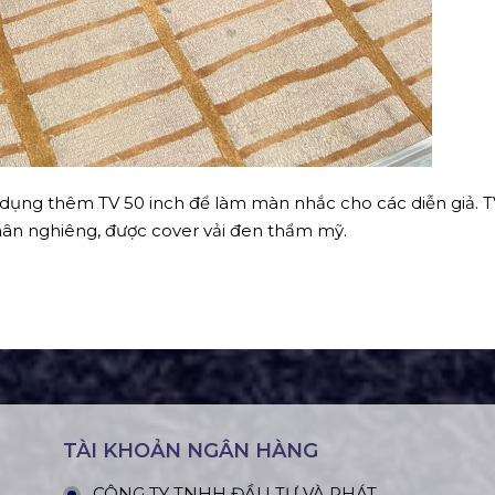
ử dụng thêm TV 50 inch để làm màn nhắc cho các diễn giả. T
ân nghiêng, được cover vải đen thẩm mỹ.
TÀI KHOẢN NGÂN HÀNG
CÔNG TY TNHH ĐẦU TƯ VÀ PHÁT