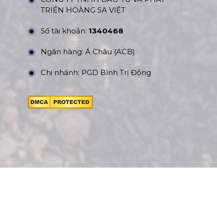
TRIỂN HOÀNG SA VIỆT
Số tài khoản:
1340468
Ngân hàng: Á Châu (ACB)
Chi nhánh: PGD Bình Trị Đông