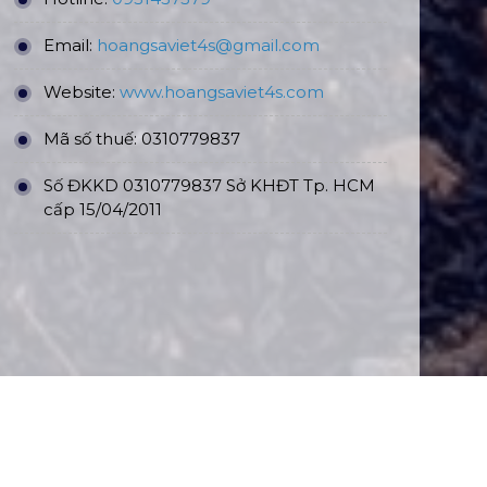
Email:
hoangsaviet4s@gmail.com
Website:
www.hoangsaviet4
s.com
Mã số thuế: 0310779837
Số ĐKKD 0310779837 Sở KHĐT Tp. HCM
cấp 15/04/2011