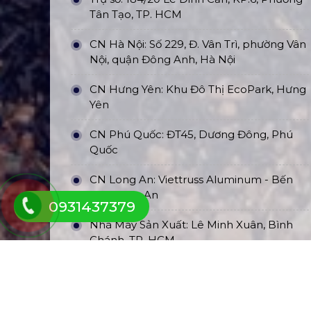
Tân Tạo, TP. HCM
CN Hà Nội: Số 229, Đ. Vân Trì, phường Vân
Nội, quận Đông Anh, Hà Nội
CN Hưng Yên: Khu Đô Thị EcoPark, Hưng
Yên
CN Phú Quốc: ĐT45, Dương Đông, Phú
Quốc
CN Long An: Viettruss Aluminum - Bến
Lức, Long An
0931437379
Nhà Máy Sản Xuất: Lê Minh Xuân, Bình
Chánh, TP. HCM