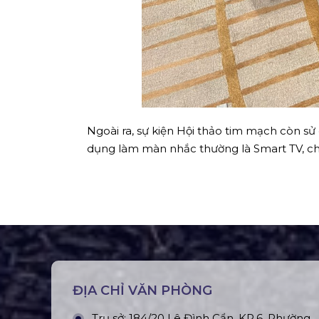
Ngoài ra, sự kiện Hội thảo tim mạch còn s
dụng làm màn nhắc thường là Smart TV, ch
ĐỊA CHỈ VĂN PHÒNG
Trụ sở: 184/20 Lê Đình Cẩn, KP.6, Phường