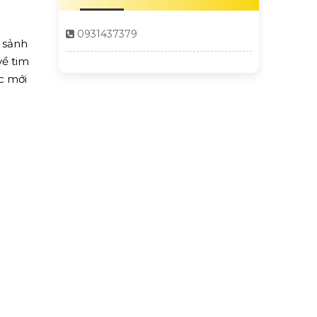
0931437379
3 sảnh
về tim
ức mới