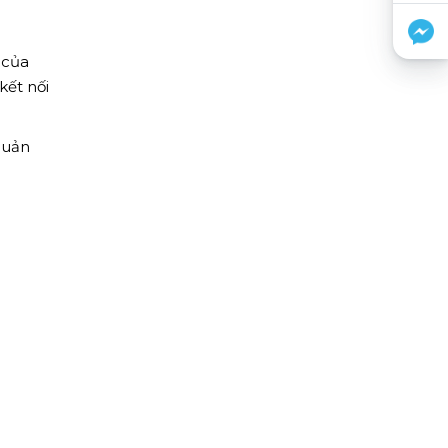
 của
kết nối
quản