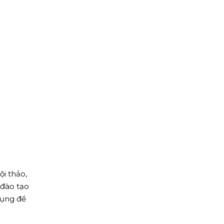
i thảo,
 đào tạo
dụng để