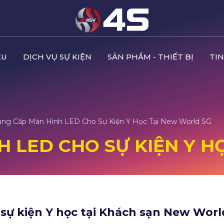
ỆU
DỊCH VỤ SỰ KIỆN
SẢN PHẨM - THIẾT BỊ
TIN
ng Cấp Màn Hình LED Cho Sự Kiện Y Học Tại New World SG
H LED CHO SỰ KIỆN Y 
ự kiện Y học tại Khách sạn New Worl