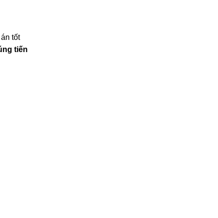
uật
án tốt
úng tiến