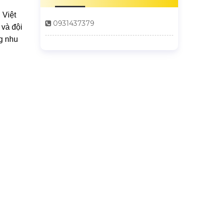
 Việt
0931437379
 và đội
g nhu