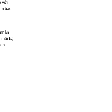
o với
đảm bảo
 “nhân
 nổi bật
kín.