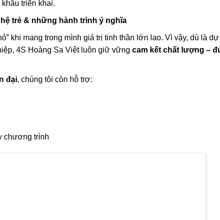
 sinh viên và giảng viên FPT Polytechnic
hài lòng về khả năng phối hợp chuyên nghiệp, tác phong kỹ th
khâu triển khai.
hệ trẻ & những hành trình ý nghĩa
” khi mang trong mình giá trị tinh thần lớn lao. Vì vậy, dù là dự 
hiệp, 4S Hoàng Sa Việt luôn giữ vững
cam kết chất lượng – đ
n đại
, chúng tôi còn hỗ trợ: