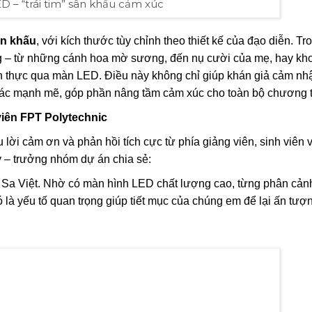
D – “trái tim” sân khấu cảm xúc
ân khấu
, với kích thước tùy chỉnh theo thiết kế của đạo diễn. Tr
ng – từ những cánh hoa mờ sương, đến nụ cười của mẹ, hay kh
hân thực qua màn LED. Điều này không chỉ giúp khán giả cảm nh
giác mạnh mẽ, góp phần nâng tầm cảm xúc cho toàn bộ chương t
viên FPT Polytechnic
ời cảm ơn và phản hồi tích cực từ phía giảng viên, sinh viên 
– trưởng nhóm dự án chia sẻ:
Sa Việt. Nhờ có màn hình LED chất lượng cao, từng phân cảnh
là yếu tố quan trọng giúp tiết mục của chúng em để lại ấn tư