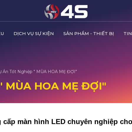
ỆU
DỊCH VỤ SỰ KIỆN
SẢN PHẨM - THIẾT BỊ
TIN
ự Án Tốt Nghiệp " MÙA HOA MẸ ĐỢI"
" MÙA HOA MẸ ĐỢI"
ng cấp màn hình LED chuyên nghiệp ch