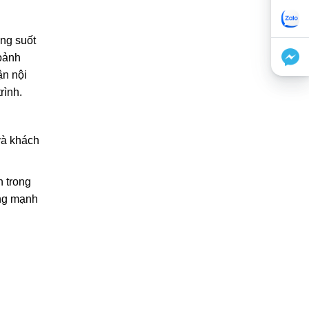
ong suốt
oảnh
ận nội
rình.
và khách
 trong
ợng mạnh