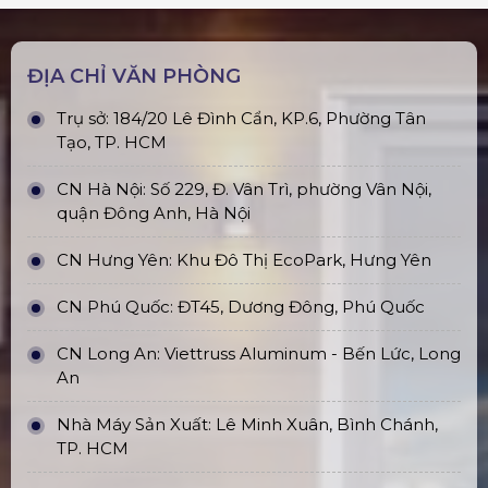
ĐỊA CHỈ VĂN PHÒNG
Trụ sở: 184/20 Lê Đình Cẩn, KP.6, Phường Tân
Tạo, TP. HCM
CN Hà Nội: Số 229, Đ. Vân Trì, phường Vân Nội,
quận Đông Anh, Hà Nội
CN Hưng Yên: Khu Đô Thị EcoPark, Hưng Yên
CN Phú Quốc: ĐT45, Dương Đông, Phú Quốc
CN Long An: Viettruss Aluminum - Bến Lức, Long
An
Nhà Máy Sản Xuất: Lê Minh Xuân, Bình Chánh,
TP. HCM