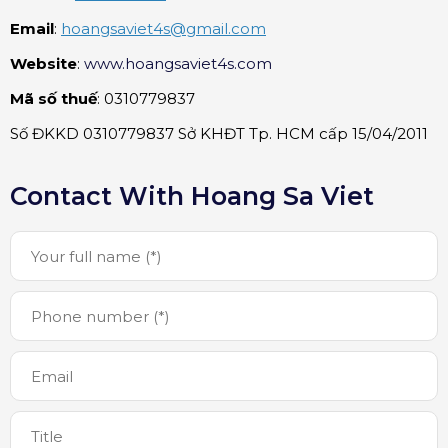
Email
:
hoangsaviet4s
@gmail.com
Website
:
www.hoangsaviet4s.com
Mã số thuế
: 0310779837
Số ĐKKD 0310779837 Sở KHĐT Tp. HCM cấp 15/04/2011
Contact With Hoang Sa Viet