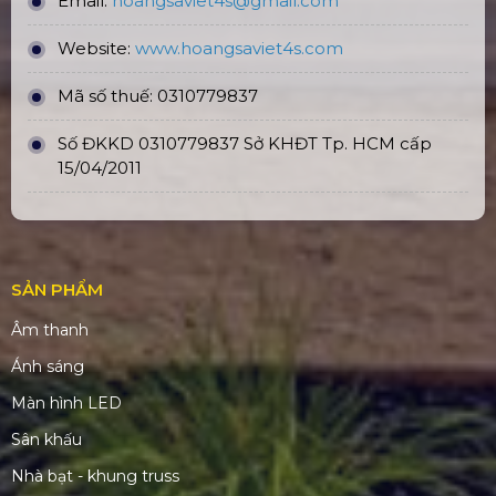
Email:
hoangsaviet4s@gmail.com
Website:
www.hoangsaviet4
s.com
Mã số thuế: 0310779837
Số ĐKKD 0310779837 Sở KHĐT Tp. HCM cấp
15/04/2011
SẢN PHẨM
Âm thanh
Ánh sáng
Màn hình LED
Sân khấu
Nhà bạt - khung truss