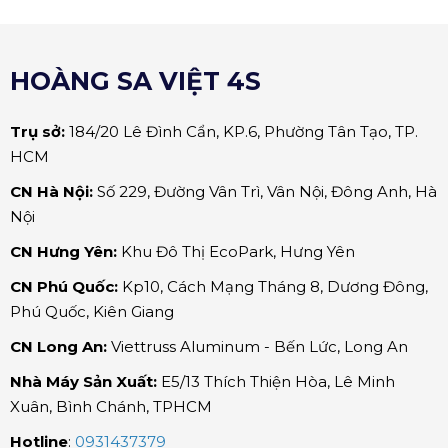
HOÀNG SA VIỆT 4S
Trụ sở:
184/20 Lê Đình Cẩn, KP.6, Phường Tân Tạo, TP.
HCM
CN Hà Nội:
Số 229, Đường Vân Trì, Vân Nội, Đông Anh, Hà
Nội
CN Hưng Yên:
Khu Đô Thị EcoPark, Hưng Yên
CN Phú Quốc:
Kp10, Cách Mạng Tháng 8, Dương Đông,
Phú Quốc, Kiên Giang
CN Long An:
Viettruss Aluminum - Bến Lức, Long An
Nhà Máy Sản Xuất:
E5/13 Thích Thiện Hòa,
Lê Minh
Xuân, Bình Chánh, TPHCM
Hotline
:
0931437379