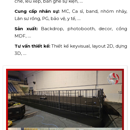
che, lều xếp, bàn ghế sự kiện, ....
Cung cấp nhân sự:
MC, Ca sĩ, band, nhóm nhảy,
Lân sư rồng, PG, bảo vệ, y tế, ....
Sản xuất:
Backdrop, photobooth, decor, cổng
MDF, ....
Tư vấn thiết kế:
Thiết kế keyvisual, layout 2D, dựng
3D, ....