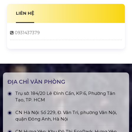
LIÊN HỆ
0931437379
ĐỊA CHỈ VĂN PHÒNG
Trụ sở: 184/20 Lê Đình Cẩn, KP.6, Phường Tân
Tạo, TP. HCM
CN Hà Nội: Số 229, Đ. Vân Trì, phường Vân Nội,
quận Đông Anh, Hà Nội
CN Hưng Yên: Khu Đô Thị EcoPark, Hưng Yên