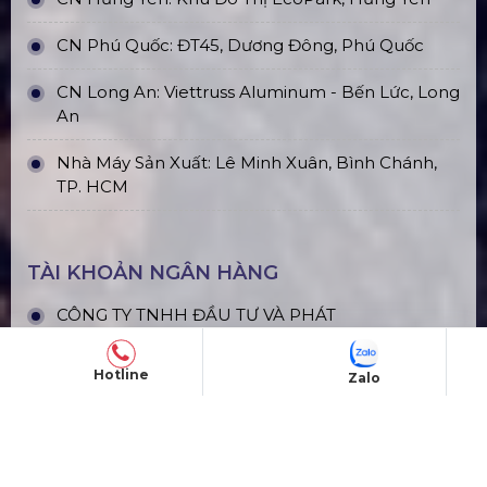
CN Phú Quốc: ĐT45, Dương Đông, Phú Quốc
CN Long An: Viettruss Aluminum - Bến Lức, Long
An
Nhà Máy Sản Xuất: Lê Minh Xuân, Bình Chánh,
TP. HCM
TÀI KHOẢN NGÂN HÀNG
CÔNG TY TNHH ĐẦU TƯ VÀ PHÁT
TRIỂN HOÀNG SA VIỆT
Hotline
Zalo
Số tài khoản:
1340468
Ngân hàng: Á Châu (ACB)
Chi nhánh: PGD Bình Trị Đông