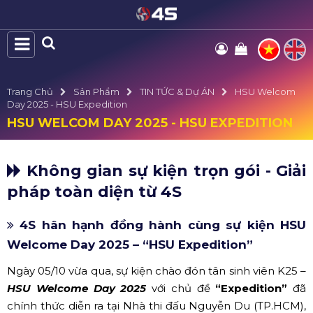
Trang Chủ
Sản Phẩm
TIN TỨC & Dự ÁN
HSU Welcom
Day 2025 - HSU Expedition
HSU WELCOM DAY 2025 - HSU EXPEDITION
Không gian sự kiện trọn gói - Giải
pháp toàn diện từ 4S
4S hân hạnh đồng hành cùng sự kiện HSU
Welcome Day 2025 – “HSU Expedition”
Ngày 05/10 vừa qua, sự kiện chào đón tân sinh viên K25 –
HSU Welcome Day 2025
với chủ đề
“Expedition”
đã
chính thức diễn ra tại Nhà thi đấu Nguyễn Du (TP.HCM),