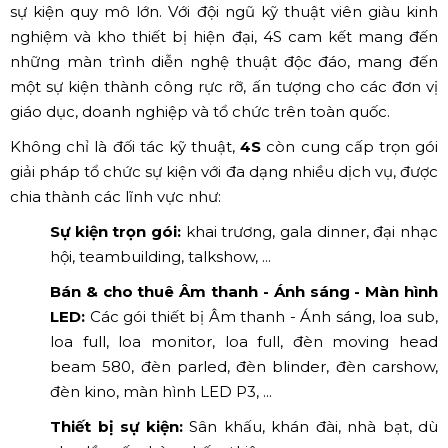
sự kiện quy mô lớn. Với đội ngũ kỹ thuật viên giàu kinh
nghiệm và kho thiết bị hiện đại, 4S cam kết mang đến
những màn trình diễn nghệ thuật độc đáo, mang đến
một sự kiện thành công rực rỡ, ấn tượng cho các đơn vị
giáo dục, doanh nghiệp và tổ chức trên toàn quốc.
Không chỉ là đối tác kỹ thuật,
4S
còn cung cấp trọn gói
giải pháp tổ chức sự kiện với đa dạng nhiều dịch vụ, được
chia thành các lĩnh vực như:
Sự kiện trọn gói:
khai trương, gala dinner, đại nhạc
hội, teambuilding, talkshow, ...
Bán & cho thuê Âm thanh - Ánh sáng - Màn hình
LED:
Các gói thiết bị Âm thanh - Ánh sáng, loa sub,
loa full, loa monitor, loa full, đèn moving head
beam 580, đèn parled, đèn blinder, đèn carshow,
đèn kino, màn hình LED P3, ...
Thiết bị sự kiện:
Sân khấu, khán đài, nhà bạt, dù