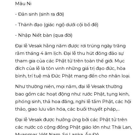
Mâu Ni
- Đản sinh (sinh ra đời)
- Thành đạo (giác ngộ dưới cội bồ đề)
- Nhập Niết bàn (qua đời)
Đại lễ Vesak hằng năm được rơi trúng ngày trăng
rằm tháng 4 âm lịch. Đại lễ thu hút đông đảo sự
tham gia của các Phật tử trên toàn thế giới. Mục
đích của lễ là tôn vinh những giá trị đạo đức, hòa
bình, trí tuệ mà Đức Phật mang đến cho nhân loại.
Như thường niên, mọi năm, đại lễ Vesak thường
bao gồm các hoạt động như: rước Phật, tụng kinh,
phóng sinh, thả hoa đăng, nghi lễ tắm Phật, các hội
thảo, giao lưu văn hóa, các buổi thuyết pháp,...
Đại lễ Vesak được hưởng ứng bởi các Phật tử trên
các nước có cộng đồng Phật giáo lớn như: Thái Lan,
Myanmar, Việt Nam, Sri Lanka, Ấn Độ,...