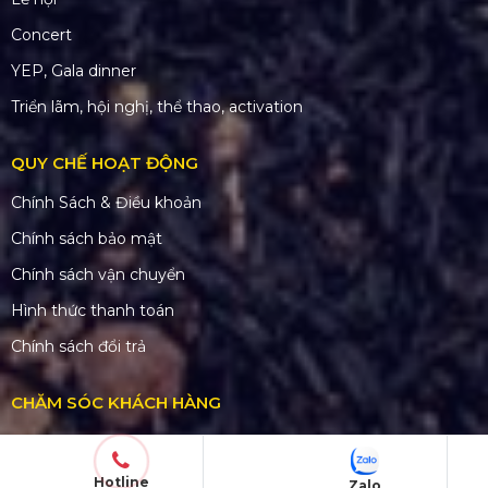
Concert
YEP, Gala dinner
Triển lãm, hội nghị, thể thao, activation
QUY CHẾ HOẠT ĐỘNG
Chính Sách & Điều khoản
Chính sách bảo mật
Chính sách vận chuyển
Hình thức thanh toán
Chính sách đổi trả
CHĂM SÓC KHÁCH HÀNG
Quy định bảo hành
Chính sách bán hàng
Hotline
Zalo