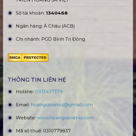
Số tài khoản:
1340468
Ngân hàng: Á Châu (ACB)
Chi nhánh: PGD Bình Trị Đông
THÔNG TIN LIÊN HỆ
Hotline:
0931437379
Email:
hoangsaviet4s@gmail.com
Website:
www.hoangsaviet4
s.com
Mã số thuế: 0310779837