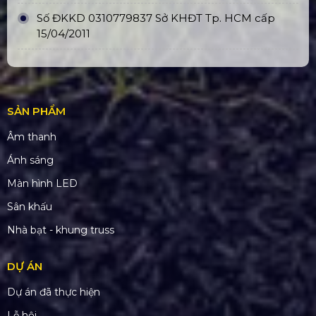
Số ĐKKD 0310779837 Sở KHĐT Tp. HCM cấp
15/04/2011
SẢN PHẨM
Âm thanh
Ánh sáng
Màn hình LED
Sân khấu
Nhà bạt - khung truss
DỰ ÁN
Dự án đã thực hiện
Lễ hội