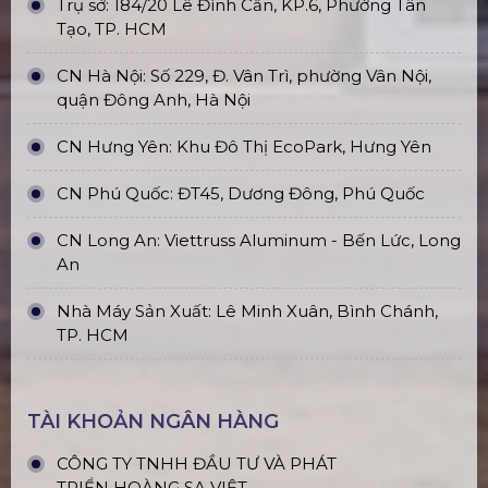
Trụ sở: 184/20 Lê Đình Cẩn, KP.6, Phường Tân
Tạo, TP. HCM
CN Hà Nội: Số 229, Đ. Vân Trì, phường Vân Nội,
quận Đông Anh, Hà Nội
CN Hưng Yên: Khu Đô Thị EcoPark, Hưng Yên
CN Phú Quốc: ĐT45, Dương Đông, Phú Quốc
CN Long An: Viettruss Aluminum - Bến Lức, Long
An
Nhà Máy Sản Xuất: Lê Minh Xuân, Bình Chánh,
TP. HCM
TÀI KHOẢN NGÂN HÀNG
CÔNG TY TNHH ĐẦU TƯ VÀ PHÁT
TRIỂN HOÀNG SA VIỆT