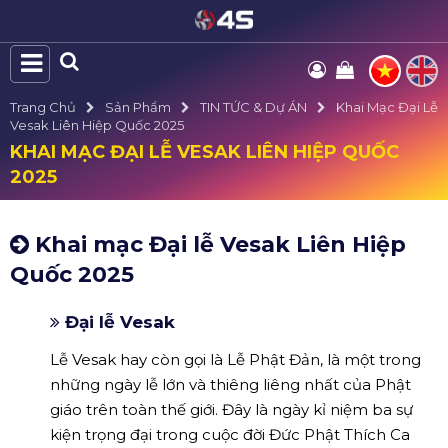
Trang Chủ
Sản Phẩm
TIN TỨC & Dự ÁN
Khai Mạc Đại Lễ
Vesak Liên Hiệp Quốc 2025
KHAI MẠC ĐẠI LỄ VESAK LIÊN HIỆP QUỐC
2025
Khai mạc Đại lễ Vesak Liên Hiệp
Quốc 2025
Đại lễ Vesak
Lễ Vesak hay còn gọi là Lễ Phật Đản, là một trong
những ngày lễ lớn và thiêng liêng nhất của Phật
giáo trên toàn thế giới. Đây là ngày kỉ niệm ba sự
kiện trọng đại trong cuộc đời Đức Phật Thích Ca