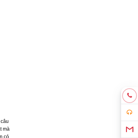
 câu
ặt mà
n có