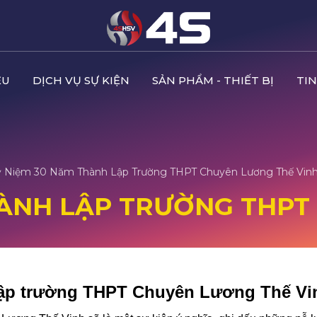
ỆU
DỊCH VỤ SỰ KIỆN
SẢN PHẨM - THIẾT BỊ
TIN
ỷ Niệm 30 Năm Thành Lập Trường THPT Chuyên Lương Thế Vin
HÀNH LẬP TRƯỜNG THP
 lập trường THPT Chuyên Lương Thế Vi