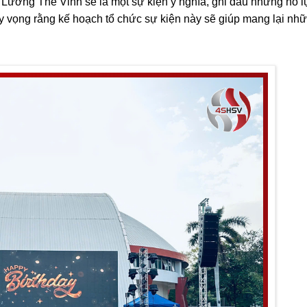
ương Thế Vinh sẽ là một sự kiện ý nghĩa, ghi dấu những nỗ l
y vọng rằng kế hoạch tổ chức sự kiện này sẽ giúp mang lại nh