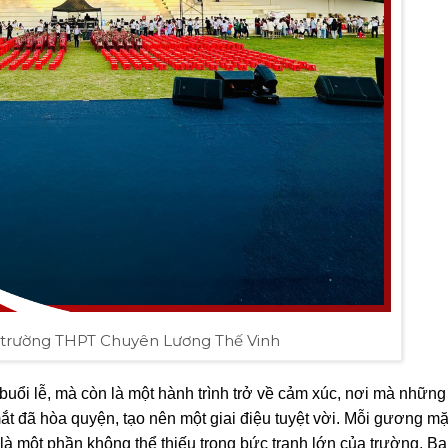
 trường THPT Chuyên Lương Thế Vinh
buổi lễ, mà còn là một hành trình trở về cảm xúc, nơi mà những
t đã hòa quyện, tạo nên một giai điệu tuyệt vời. Mỗi gương m
là một phần không thể thiếu trong bức tranh lớn của trường. Bạ