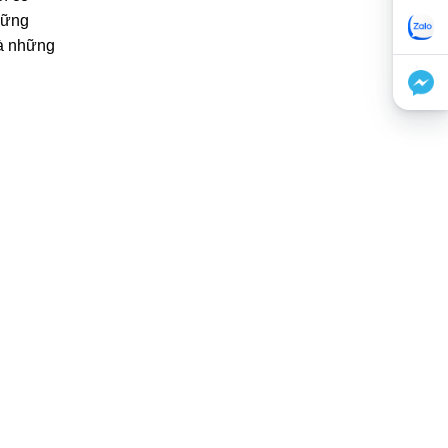
hững
và những