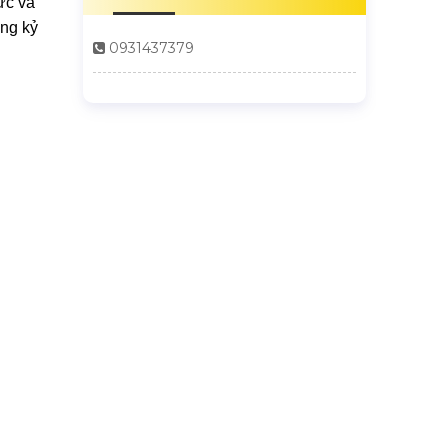
ực và
ững kỷ
0931437379