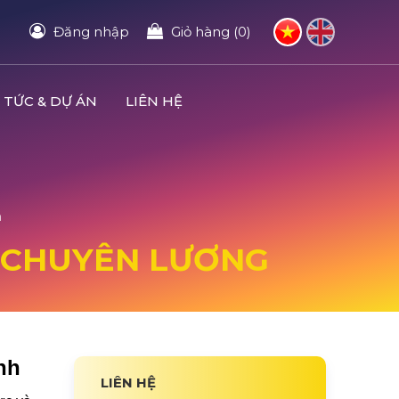
Đăng nhập
Giỏ hàng (0)
 TỨC & DỰ ÁN
LIÊN HỆ
h
T CHUYÊN LƯƠNG
nh
LIÊN HỆ