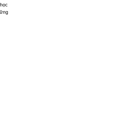
 học
hững