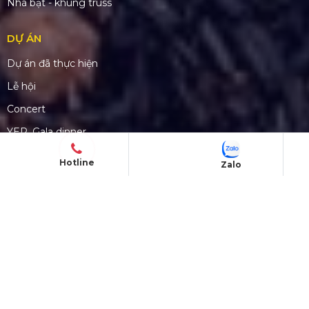
Mã số thuế: 0310779837
Số ĐKKD 0310779837 Sở KHĐT Tp. HCM cấp
15/04/2011
SẢN PHẨM
Âm thanh
Hotline
Zalo
Ánh sáng
Màn hình LED
Sân khấu
Nhà bạt - khung truss
DỰ ÁN