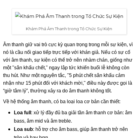
Khám Phá Âm Thanh trong Tổ Chức Sự Kiện
Âm thanh giữ vai trò cực kỳ quan trọng trong mỗi sự kiện, vì
nó là cầu nối giao tiếp trực tiếp với khán giả. Nếu có sự cố
với âm thanh, sự kiện có thể trở nên nhàm chán, giống như
một "sân khấu chết," ngay lập tức khiến buổi lễ không còn
thu hút. Như một nguyên tắc, "5 phút chết sân khấu cảm
nhận như 15 phút đối với khách mời," điều này được gọi là
“giờ tâm lý”, thường xảy ra do âm thanh không tốt.
Về hệ thống âm thanh, có ba loại loa cơ bản cần thiết:
Loa full
: xử lý đầy đủ ba giải tần âm thanh cơ bản: âm
bass, âm mid và âm treble.
Loa sub
: hỗ trợ cho âm bass, giúp âm thanh trở nên
tròn và hay hơn.