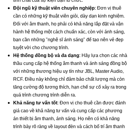
Âm Thanh và Ánh Sáng Chuyên Nghiệp
Khi tìm kiếm đơn vị cho thuê âm thanh và ánh sáng chuyên
nghiệp, bạn nên cân nhắc những tiêu chí sau đây để đảm
bảo sự kiện của mình diễn ra suôn sẻ và ấn tượng:
Kinh nghiệm dày dạn
: Chọn đơn vị đã có nhiều năm
kinh nghiệm trong lĩnh vực sự kiện và đã từng thi công
hệ thống âm thanh, ánh sáng cho các sự kiện có quy
mô tương tự. Điều này đảm bảo họ hiểu rõ yêu cầu và
tính chất của sự kiện bạn tổ chức.
Đội ngũ kỹ thuật viên chuyên nghiệp
: Đơn vị thuê
cần có những kỹ thuật viên giỏi, dày dạn kinh nghiệm.
Đối với âm thanh, họ phải có khả năng lắp đặt và vận
hành hệ thống một cách chuẩn xác, còn với ánh sáng,
bạn cần những "nghệ sĩ ánh sáng" để tạo nên vẻ đẹp
tuyệt vời cho chương trình.
Hệ thống đồng bộ và đa dạng
: Hãy lựa chọn các nhà
thầu cung cấp hệ thống âm thanh và ánh sáng đồng bộ