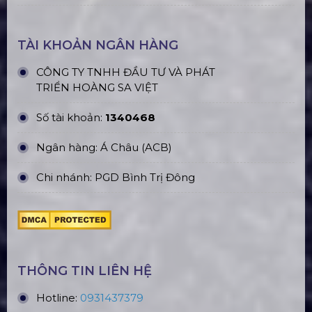
ĐỊA CHỈ VĂN PHÒNG
Trụ sở: 184/20 Lê Đình Cẩn, KP.6, Phường Tân
Tạo, TP. HCM
CN Hà Nội: Số 229, Đ. Vân Trì, phường Vân Nội,
quận Đông Anh, Hà Nội
CN Hưng Yên: Khu Đô Thị EcoPark, Hưng Yên
CN Phú Quốc: ĐT45, Dương Đông, Phú Quốc
CN Long An: Viettruss Aluminum - Bến Lức, Long
An
Nhà Máy Sản Xuất: Lê Minh Xuân, Bình Chánh,
TP. HCM
TÀI KHOẢN NGÂN HÀNG