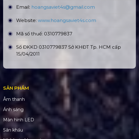
CÔNG TY TNHH ĐẦU TƯ VÀ PHÁT
TRIỂN HOÀNG SA VIỆT
Số tài khoản:
1340468
Ngân hàng: Á Châu (ACB)
Chi nhánh: PGD Bình Trị Đông
THÔNG TIN LIÊN HỆ
Hotline:
0931437379
Email:
hoangsaviet4s@gmail.com
Website:
www.hoangsaviet4
s.com