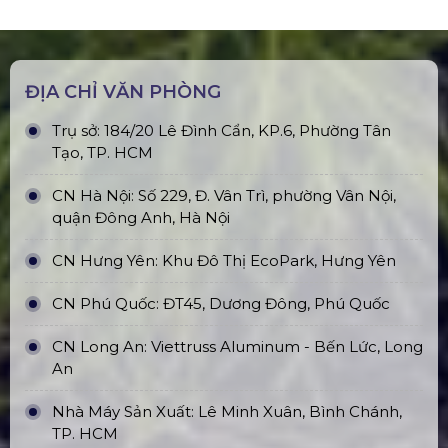
Tiêu Chí Lựa Chọn Đơn Vị Dịch Vụ Cho Thuê Âm Thanh và Ánh
Sáng Chuyên Nghiệp
Bằng cách cân nhắc những tiêu chí này, bạn sẽ tìm được
một đơn vị cho thuê âm thanh và ánh sáng đáng tin cậy, góp
phần vào thành công cho sự kiện của mình!
LIÊN HỆ
0931437379