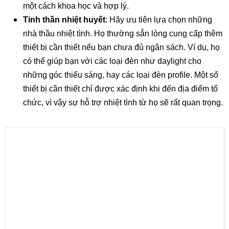
với những thương hiệu uy tín như JBL, Master Audio,
RCF. Điều này không chỉ đảm bảo chất lượng mà còn
tăng cường độ tương thích, hạn chế sự cố xảy ra trong
quá trình chương trình diễn ra.
Khả năng tư vấn tốt
: Đơn vị cho thuê cần được đánh
giá cao về khả năng tư vấn và cung cấp các phương
án thiết bị âm thanh, ánh sáng. Họ nên có khả năng
trình bày rõ ràng về layout đèn và cách bố trí âm thanh
một cách khoa học và hợp lý.
Tinh thần nhiệt huyết
: Hãy ưu tiên lựa chọn những
nhà thầu nhiệt tình. Họ thường sẵn lòng cung cấp thêm
thiết bị cần thiết nếu bạn chưa đủ ngân sách. Ví dụ, họ
có thể giúp bạn với các loại đèn như daylight cho
những góc thiếu sáng, hay các loại đèn profile. Một số
thiết bị cần thiết chỉ được xác định khi đến địa điểm tổ
chức, vì vậy sự hỗ trợ nhiệt tình từ họ sẽ rất quan trọng.