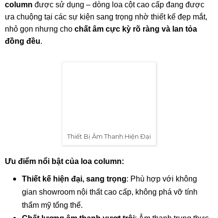
Hoàng Sa Việt đã trực tiếp khảo sát, tư vấn và thiết kế hệ
thống âm thanh – ánh sáng phù hợp với không gian và tinh
thần của chương trình. Mọi thiết bị được lắp đặt gọn gàng,
đảm bảo tính thẩm mỹ và hiệu quả vận hành cao.
Thiết Bị Âm Thanh Hiện Đại: Loa Column Tinh
Tế – Âm Thanh Chuẩn Quốc Tế
Một điểm nhấn đặc biệt tại sự kiện này chính là hệ thống
loa
column
được sử dụng – dòng loa cột cao cấp đang được
ưa chuộng tại các sự kiện sang trọng nhờ thiết kế đẹp mắt,
nhỏ gọn nhưng cho
chất âm cực kỳ rõ ràng và lan tỏa
đồng đều
.