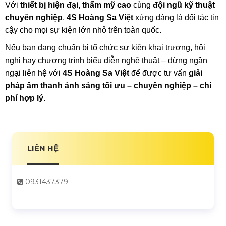
Đội Ngũ Kỹ Thuật Chuyên Nghiệp – Vận Hành Mượt Mà, An Toàn