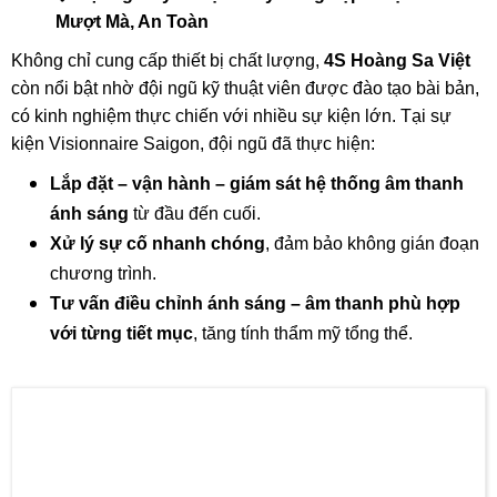
Loa Column Tinh Tế
Với dòng
loa column hiện đại
này, khách mời tham dự có
thể cảm nhận rõ từng câu nói, từng bản nhạc với độ chi tiết