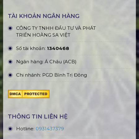
LIÊN HỆ
0931437379
ĐỊA CHỈ VĂN PHÒNG
Trụ sở: 184/20 Lê Đình Cẩn, KP.6, Phường Tân
Tạo, TP. HCM
CN Hà Nội: Số 229, Đ. Vân Trì, phường Vân Nội,
quận Đông Anh, Hà Nội
CN Hưng Yên: Khu Đô Thị EcoPark, Hưng Yên