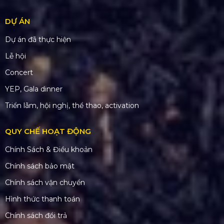
THÔNG TIN LIÊN HỆ
Hotline:
0931437379
Email:
hoangsaviet4s@gmail.com
Website:
www.hoangsaviet4
s.com
Mã số thuế: 0310779837
Số ĐKKD 0310779837 Sở KHĐT Tp. HCM cấp
15/04/2011