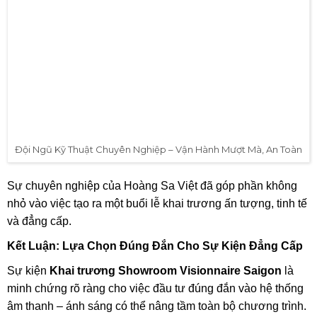
cao, tạo nên
trải nghiệm nghe nhìn trọn vẹn
.
Đội Ngũ Kỹ Thuật Chuyên Nghiệp – Vận Hành
Mượt Mà, An Toàn
Không chỉ cung cấp thiết bị chất lượng,
4S Hoàng Sa Việt
còn nổi bật nhờ đội ngũ kỹ thuật viên được đào tạo bài bản,
có kinh nghiệm thực chiến với nhiều sự kiện lớn. Tại sự
kiện Visionnaire Saigon, đội ngũ đã thực hiện:
Lắp đặt – vận hành – giám sát hệ thống âm thanh
ánh sáng
từ đầu đến cuối.
Xử lý sự cố nhanh chóng
, đảm bảo không gián đoạn
chương trình.
Tư vấn điều chỉnh ánh sáng – âm thanh phù hợp
với từng tiết mục
, tăng tính thẩm mỹ tổng thể.