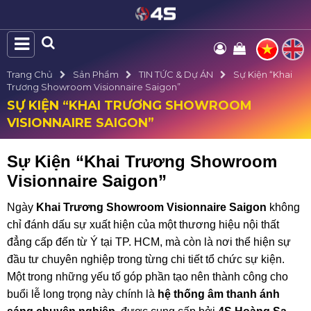
Trang Chủ
Sản Phẩm
TIN TỨC & Dự ÁN
Sự Kiện “Khai
Trương Showroom Visionnaire Saigon”
SỰ KIỆN “KHAI TRƯƠNG SHOWROOM
VISIONNAIRE SAIGON”
Sự Kiện “Khai Trương Showroom
Visionnaire Saigon”
Ngày
Khai Trương Showroom Visionnaire Saigon
không
chỉ đánh dấu sự xuất hiện của một thương hiệu nội thất
đẳng cấp đến từ Ý tại TP. HCM, mà còn là nơi thể hiện sự
đầu tư chuyên nghiệp trong từng chi tiết tổ chức sự kiện.
Một trong những yếu tố góp phần tạo nên thành công cho
buổi lễ long trọng này chính là
hệ thống âm thanh ánh