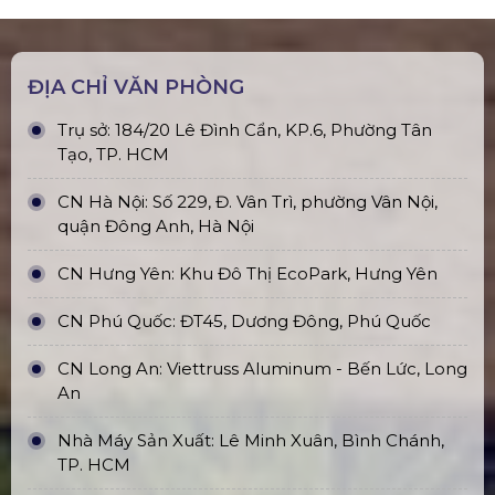
Sự chuyên nghiệp của Hoàng Sa Việt đã góp phần không
nhỏ vào việc tạo ra một buổi lễ khai trương ấn tượng, tinh tế
và đẳng cấp.
Kết Luận: Lựa Chọn Đúng Đắn Cho Sự Kiện Đẳng Cấp
Sự kiện
Khai trương Showroom Visionnaire Saigon
là
minh chứng rõ ràng cho việc đầu tư đúng đắn vào hệ thống
âm thanh – ánh sáng có thể nâng tầm toàn bộ chương trình.
Với
thiết bị hiện đại, thẩm mỹ cao
cùng
đội ngũ kỹ thuật
chuyên nghiệp
,
4S Hoàng Sa Việt
xứng đáng là đối tác tin
cậy cho mọi sự kiện lớn nhỏ trên toàn quốc.
Nếu bạn đang chuẩn bị tổ chức sự kiện khai trương, hội
nghị hay chương trình biểu diễn nghệ thuật – đừng ngần
ngại liên hệ với
4S Hoàng Sa Việt
để được tư vấn
giải
pháp âm thanh ánh sáng tối ưu – chuyên nghiệp – chi
phí hợp lý
.