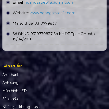
CN Phú Quốc: ĐT45, Dương Đông, Phú Quốc
CN Long An: Viettruss Aluminum - Bến Lức, Long
An
Nhà Máy Sản Xuất: Lê Minh Xuân, Bình Chánh,
TP. HCM
TÀI KHOẢN NGÂN HÀNG
CÔNG TY TNHH ĐẦU TƯ VÀ PHÁT
TRIỂN HOÀNG SA VIỆT
Số tài khoản:
1340468
Ngân hàng: Á Châu (ACB)
Chi nhánh: PGD Bình Trị Đông