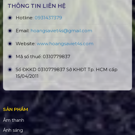
Số tài khoản:
1340468
Ngân hàng: Á Châu (ACB)
Chi nhánh: PGD Bình Trị Đông
THÔNG TIN LIÊN HỆ
Hotline:
0931437379
Email:
hoangsaviet4s@gmail.com
Website:
www.hoangsaviet4
s.com
Mã số thuế: 0310779837