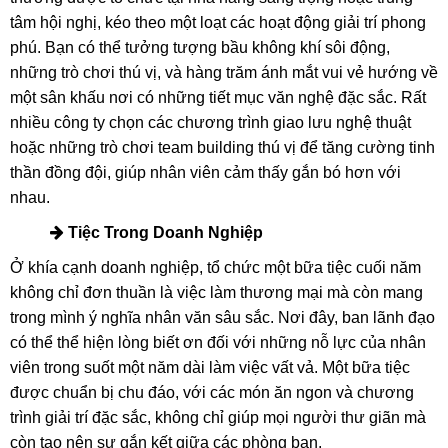
Các Loại Hình Tiệc Cuối Năm Phổ Biến
Đối với các doanh nghiệp, tổ chức tiệc cuối năm là một nét
đẹp truyền thống không thể thiếu. Đây là dịp để tri ân nhân
viên, giao lưu nhân viên với nhau và tạo cơ hội cho các cấp
lãnh đạo gặp gỡ trực tiếp với nhân viên. Các bữa tiệc này
thường được tổ chức tại nhà hàng sang trọng hoặc trung
tâm hội nghị, kéo theo một loạt các hoạt động giải trí phong
phú. Bạn có thể tưởng tượng bầu không khí sôi động,
những trò chơi thú vị, và hàng trăm ánh mắt vui vẻ hướng về
một sân khấu nơi có những tiết mục văn nghệ đặc sắc. Rất
nhiều công ty chọn các chương trình giao lưu nghệ thuật
hoặc những trò chơi team building thú vị để tăng cường tinh
thần đồng đội, giúp nhân viên cảm thấy gắn bó hơn với
nhau.