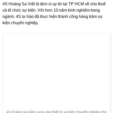
Cách Tổ Chức Tiệc Cuối Năm Thành Công
Lập Kế Hoạch
Quản Lý Ngân Sách
4S Hoàng Sa Việt cung cấp thiết bị sự kiện
chuyên nghiệp cho Year End Party Công ty
Holidays Việt Nam
4S Hoàng Sa Việt là đơn vị uy tín tại TP HCM về cho thuê
và tổ chức sự kiện. Với hơn 10 năm kinh nghiệm trong
ngành. 4S tự hào đã thực hiện thành công hàng trăm sự
kiện chuyên nghiệp.