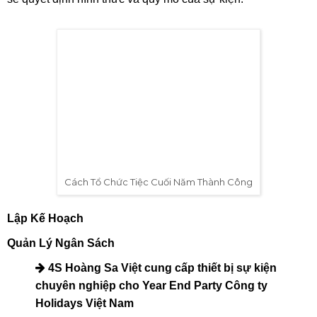
Cách Tổ Chức Tiệc Cuối Năm Thành Công
Tổ chức một bữa tiệc cuối năm không phải là một việc đơn
giản, nhưng với một kế hoạch hợp lý và sự chuẩn bị chu
đáo, bạn hoàn toàn có thể tạo ra một sự kiện đáng nhớ. Để
bữa tiệc diễn ra suôn sẻ, việc lập kế hoạch cụ thể và chi tiết
là điều đầu tiên mà bạn cần phải làm. Hãy bắt đầu bằng
cách xác định rõ đối tượng tham gia, địa điểm tổ chức, thời
gian cũng như ngân sách cho bữa tiệc. Những yếu tố này
sẽ quyết định hình thức và quy mô của sự kiện.