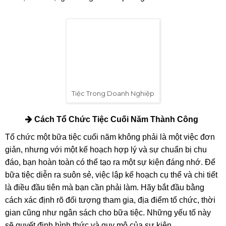
Tiệc Trong Doanh Nghiệp
Ở khía cạnh doanh nghiệp, tổ chức một bữa tiệc cuối năm
không chỉ đơn thuần là việc làm thương mại mà còn mang
trong mình ý nghĩa nhân văn sâu sắc. Nơi đây, ban lãnh đạo
có thể thể hiện lòng biết ơn đối với những nỗ lực của nhân
viên trong suốt một năm dài làm việc vất vả. Một bữa tiệc
được chuẩn bị chu đáo, với các món ăn ngon và chương
trình giải trí đặc sắc, không chỉ giúp mọi người thư giãn mà
còn tạo nên sự gắn kết giữa các phòng ban.
Tiệc Trong Doanh Nghiệp