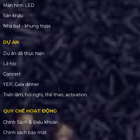
Số ĐKKD 0310779837 Sở KHĐT Tp. HCM cấp
15/04/2011
SẢN PHẨM
Âm thanh
Ánh sáng
Màn hình LED
Sân khấu
Nhà bạt - khung truss
DỰ ÁN
Dự án đã thực hiện
Lễ hội