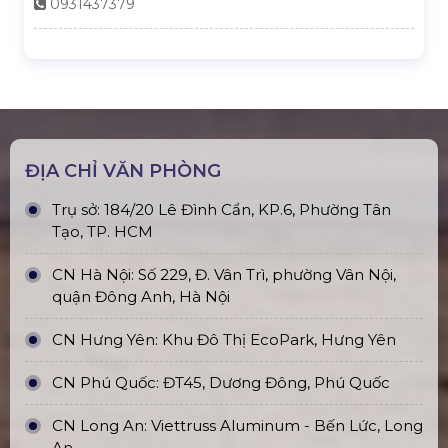
kết mọi người lại với nhau. Qua những gợi ý trong bài viết
này, bạn đã có thể hình dung ra cách tổ chức một bữa tiệc
cuối năm thật ý nghĩa và đáng nhớ cho gia đình, bạn bè và
đồng nghiệp của mình.
LIÊN HỆ
0931437379
ĐỊA CHỈ VĂN PHÒNG