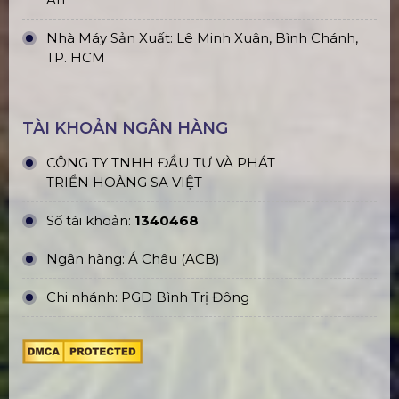
Trụ sở: 184/20 Lê Đình Cẩn, KP.6, Phường Tân
Tạo, TP. HCM
CN Hà Nội: Số 229, Đ. Vân Trì, phường Vân Nội,
quận Đông Anh, Hà Nội
CN Hưng Yên: Khu Đô Thị EcoPark, Hưng Yên
CN Phú Quốc: ĐT45, Dương Đông, Phú Quốc
CN Long An: Viettruss Aluminum - Bến Lức, Long
An
Nhà Máy Sản Xuất: Lê Minh Xuân, Bình Chánh,
TP. HCM
TÀI KHOẢN NGÂN HÀNG
CÔNG TY TNHH ĐẦU TƯ VÀ PHÁT
TRIỂN HOÀNG SA VIỆT