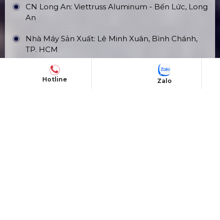
CN Long An: Viettruss Aluminum - Bến Lức, Long
An
Nhà Máy Sản Xuất: Lê Minh Xuân, Bình Chánh,
TP. HCM
Hotline
Zalo
TÀI KHOẢN NGÂN HÀNG
CÔNG TY TNHH ĐẦU TƯ VÀ PHÁT
TRIỂN HOÀNG SA VIỆT
Số tài khoản:
1340468
Ngân hàng: Á Châu (ACB)
Chi nhánh: PGD Bình Trị Đông