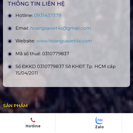
THÔNG TIN LIÊN HỆ
Hotline:
0931437379
Email:
hoangsaviet4s@gmail.com
Website:
www.hoangsaviet4
s.com
Mã số thuế: 0310779837
Số ĐKKD 0310779837 Sở KHĐT Tp. HCM cấp
15/04/2011
SẢN PHẨM
Âm thanh
Ánh sáng
Hotline
Zalo