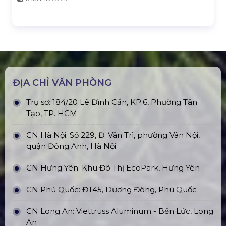
ĐỊA CHỈ VĂN PHÒNG
Trụ sở: 184/20 Lê Đình Cẩn, KP.6, Phường Tân
Tạo, TP. HCM
CN Hà Nội: Số 229, Đ. Vân Trì, phường Vân Nội,
quận Đông Anh, Hà Nội
CN Hưng Yên: Khu Đô Thị EcoPark, Hưng Yên
CN Phú Quốc: ĐT45, Dương Đông, Phú Quốc
CN Long An: Viettruss Aluminum - Bến Lức, Long
An