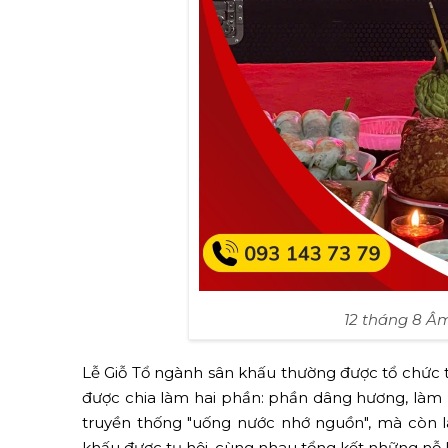
12 tháng 8 Âm
Lễ Giỗ Tổ ngành sân khấu thường được tổ chức t
được chia làm hai phần: phần dâng hương, làm l
truyền thống "uống nước nhớ nguồn", mà còn là
khấu được tụ hội, cùng nhau tổng kết những nỗ 