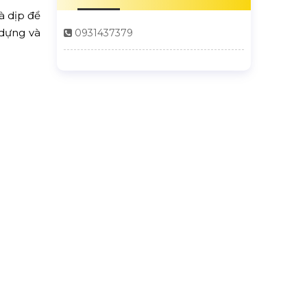
à dịp để
 dựng và
0931437379