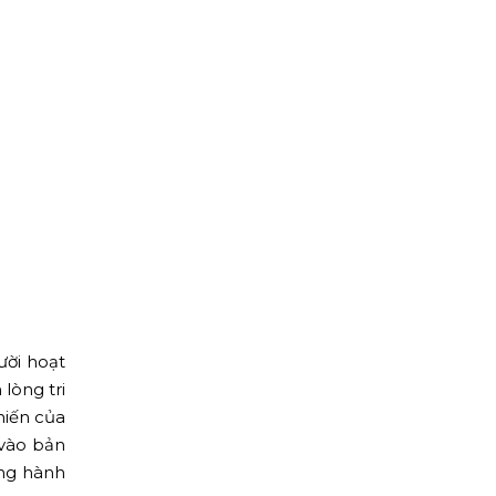
ười hoạt
lòng tri
hiến của
 vào bản
ong hành