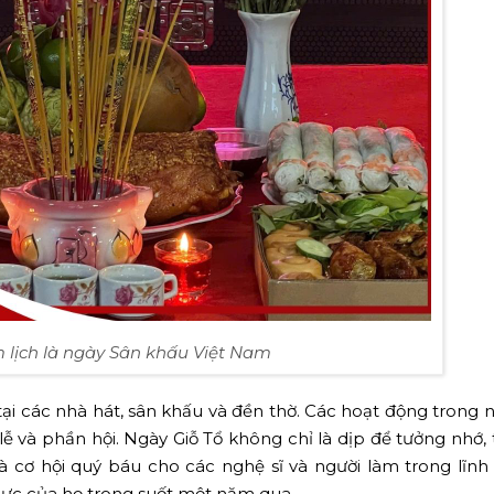
 lịch là ngày Sân khấu Việt Nam
ại các nhà hát, sân khấu và đền thờ. Các hoạt động trong 
ễ và phần hội. Ngày Giỗ Tổ không chỉ là dịp để tưởng nhớ, 
 cơ hội quý báu cho các nghệ sĩ và người làm trong lĩnh
lực của họ trong suốt một năm qua.