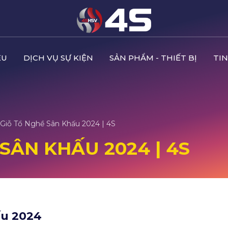
ỆU
DỊCH VỤ SỰ KIỆN
SẢN PHẨM - THIẾT BỊ
TIN
Giỗ Tổ Nghề Sân Khấu 2024 | 4S
SÂN KHẤU 2024 | 4S
ấu 2024