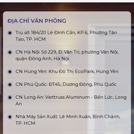
ĐỊA CHỈ VĂN PHÒNG
Trụ sở: 184/20 Lê Đình Cẩn, KP.6, Phường Tân
Tạo, TP. HCM
CN Hà Nội: Số 229, Đ. Vân Trì, phường Vân Nội,
quận Đông Anh, Hà Nội
CN Hưng Yên: Khu Đô Thị EcoPark, Hưng Yên
CN Phú Quốc: ĐT45, Dương Đông, Phú Quốc
CN Long An: Viettruss Aluminum - Bến Lức, Long
An
Nhà Máy Sản Xuất: Lê Minh Xuân, Bình Chánh,
TP. HCM