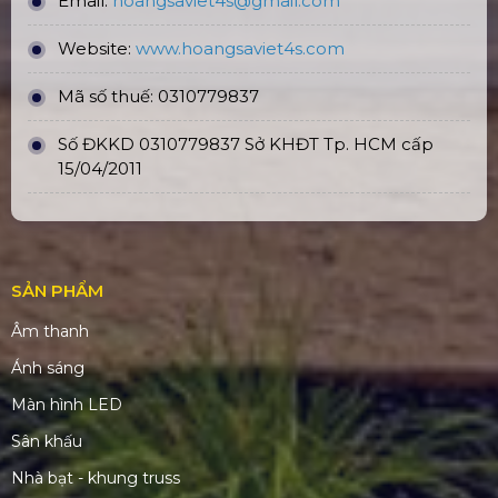
Email:
hoangsaviet4s@gmail.com
Website:
www.hoangsaviet4
s.com
Mã số thuế: 0310779837
Số ĐKKD 0310779837 Sở KHĐT Tp. HCM cấp
15/04/2011
SẢN PHẨM
Âm thanh
Ánh sáng
Màn hình LED
Sân khấu
Nhà bạt - khung truss