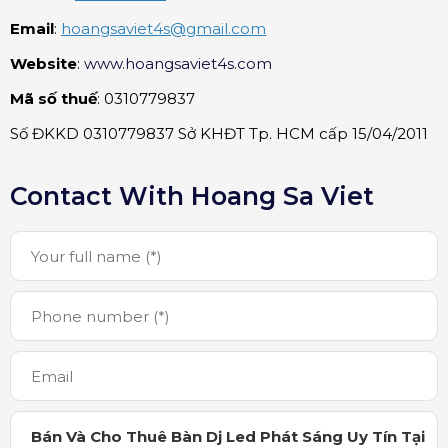
Email
:
hoangsaviet4s
@gmail.com
Website
:
www.hoangsaviet4s.com
Mã số thuế
: 0310779837
Số ĐKKD 0310779837 Sở KHĐT Tp. HCM cấp 15/04/2011
Contact With Hoang Sa Viet