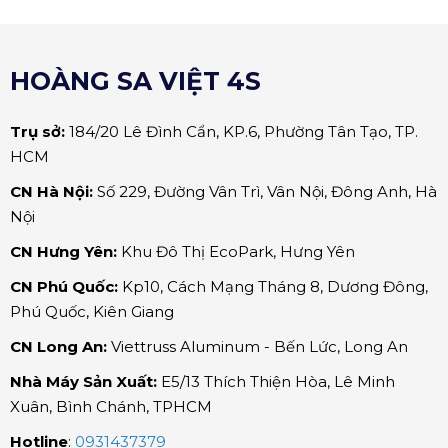
HOÀNG SA VIỆT 4S
Trụ sở:
184/20 Lê Đình Cẩn, KP.6, Phường Tân Tạo, TP.
HCM
CN Hà Nội:
Số 229, Đường Vân Trì, Vân Nội, Đông Anh, Hà
Nội
CN Hưng Yên:
Khu Đô Thị EcoPark, Hưng Yên
CN Phú Quốc:
Kp10, Cách Mạng Tháng 8, Dương Đông,
Phú Quốc, Kiên Giang
CN Long An:
Viettruss Aluminum - Bến Lức, Long An
Nhà Máy Sản Xuất:
E5/13 Thích Thiện Hòa,
Lê Minh
Xuân, Bình Chánh, TPHCM
Hotline
:
0931437379