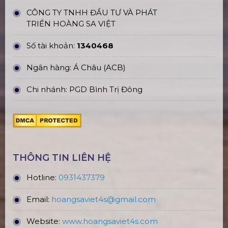
CÔNG TY TNHH ĐẦU TƯ VÀ PHÁT
TRIỂN HOÀNG SA VIỆT
Số tài khoản:
1340468
Ngân hàng: Á Châu (ACB)
Chi nhánh: PGD Bình Trị Đông
THÔNG TIN LIÊN HỆ
Hotline:
0931437379
Email:
hoangsaviet4s@gmail.com
Website:
www.hoangsaviet4
s.com