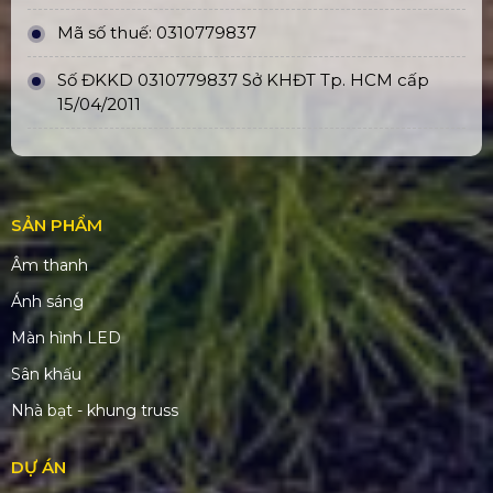
Mã số thuế: 0310779837
Số ĐKKD 0310779837 Sở KHĐT Tp. HCM cấp
15/04/2011
SẢN PHẨM
Âm thanh
Ánh sáng
Màn hình LED
Sân khấu
Nhà bạt - khung truss
DỰ ÁN