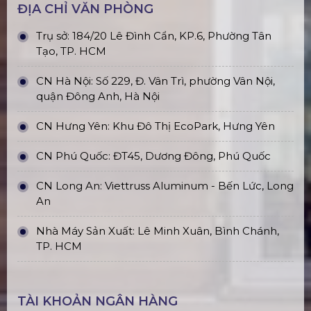
ĐỊA CHỈ VĂN PHÒNG
Trụ sở: 184/20 Lê Đình Cẩn, KP.6, Phường Tân
Tạo, TP. HCM
CN Hà Nội: Số 229, Đ. Vân Trì, phường Vân Nội,
quận Đông Anh, Hà Nội
CN Hưng Yên: Khu Đô Thị EcoPark, Hưng Yên
CN Phú Quốc: ĐT45, Dương Đông, Phú Quốc
CN Long An: Viettruss Aluminum - Bến Lức, Long
An
Nhà Máy Sản Xuất: Lê Minh Xuân, Bình Chánh,
TP. HCM
TÀI KHOẢN NGÂN HÀNG