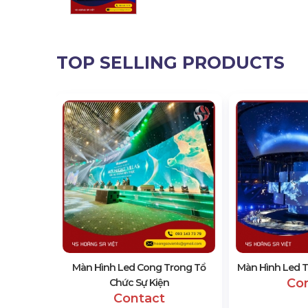
TOP SELLING PRODUCTS
 Trời
Màn Hình Led Cong Trong Tổ
Màn Hình Led T
Co
Chức Sự Kiện
Contact