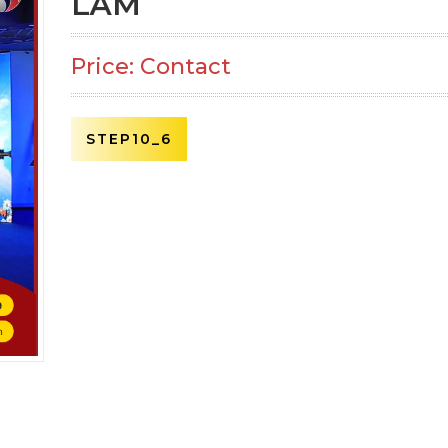
LÃM
Price: Contact
STEP10_6