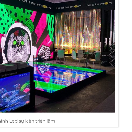
ình Led sự kiện triễn lãm