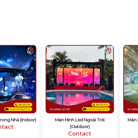
rong Nhà (Indoor)
Màn Hình Led Ngoài Trời
Màn 
ntact
(Outdoor)
Contact