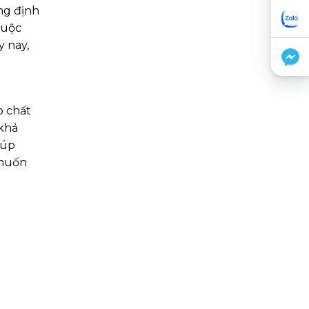
ng định
cuộc
y nay,
p chất
 khả
iúp
 muốn