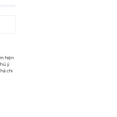
ãm hiện
chú ý
há chi