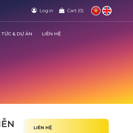
Log in
Cart (0)
 TỨC & DỰ ÁN
LIÊN HỆ
IỄN
LIÊN HỆ