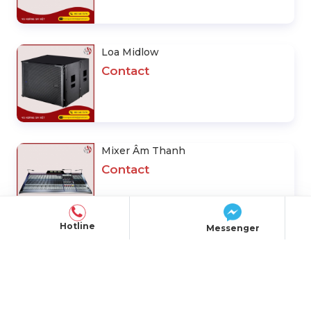
0931437379
SẢN PHẨM NỖI BẬT
Micro Không Dây
Contact
Loa Midlow
Hotline
Messenger
Contact
Mixer Âm Thanh