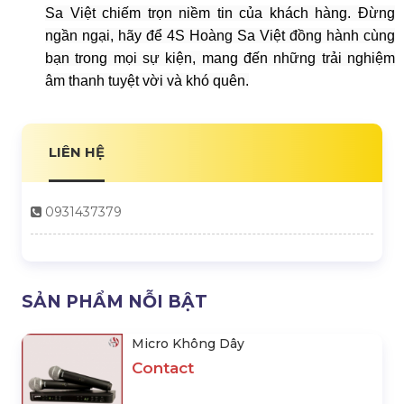
đảm bảo mọi thiết bị âm thanh được lắp đặt và vận
hành một cách hoàn hảo nhất. Khách hàng không cần
phải lo lắng về chất lượng âm thanh hay bất kỳ sự cố
kỹ thuật nào diễn ra trong suốt quá trình tổ chức sự
kiện.
Chất lượng, uy tín và chuyên nghiệp là những giá trị
cốt lõi mà 4S Hoàng Sa Việt luôn đặt lên hàng đầu.
Hơn thế nữa, giá cả cạnh tranh và dịch vụ hậu mãi tận
tâm cũng là những yếu tố quan trọng giúp 4S Hoàng
Sa Việt chiếm trọn niềm tin của khách hàng. Đừng
ngần ngại, hãy để 4S Hoàng Sa Việt đồng hành cùng
bạn trong mọi sự kiện, mang đến những trải nghiệm
âm thanh tuyệt vời và khó quên.
LIÊN HỆ