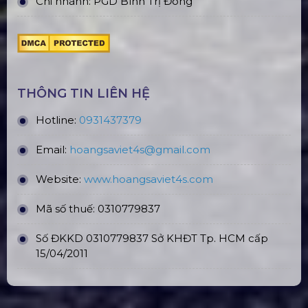
Chi nhánh: PGD Bình Trị Đông
THÔNG TIN LIÊN HỆ
Hotline:
0931437379
Email:
hoangsaviet4s@gmail.com
Website:
www.hoangsaviet4
s.com
Mã số thuế: 0310779837
Số ĐKKD 0310779837 Sở KHĐT Tp. HCM cấp
15/04/2011