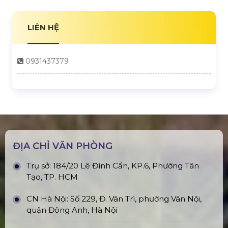
LIÊN HỆ
0931437379
ĐỊA CHỈ VĂN PHÒNG
Trụ sở: 184/20 Lê Đình Cẩn, KP.6, Phường Tân
Tạo, TP. HCM
CN Hà Nội: Số 229, Đ. Vân Trì, phường Vân Nội,
quận Đông Anh, Hà Nội