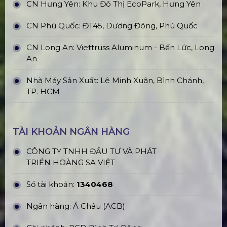
CN Hưng Yên: Khu Đô Thị EcoPark, Hưng Yên
CN Phú Quốc: ĐT45, Dương Đông, Phú Quốc
CN Long An: Viettruss Aluminum - Bến Lức, Long
An
Nhà Máy Sản Xuất: Lê Minh Xuân, Bình Chánh,
TP. HCM
TÀI KHOẢN NGÂN HÀNG
CÔNG TY TNHH ĐẦU TƯ VÀ PHÁT
TRIỂN HOÀNG SA VIỆT
Số tài khoản:
1340468
Ngân hàng: Á Châu (ACB)