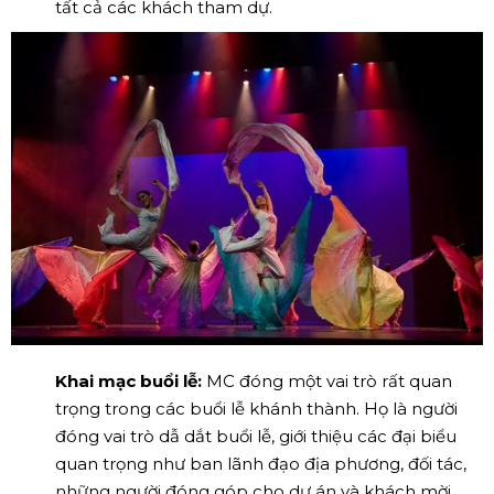
tất cả các khách tham dự.
Khai mạc buổi lễ:
MC đóng một vai trò rất quan
trọng trong các buổi lễ khánh thành. Họ là người
đóng vai trò dẫ dắt buổi lễ, giới thiệu các đại biểu
quan trọng như ban lãnh đạo địa phương, đối tác,
những người đóng góp cho dự án và khách mời